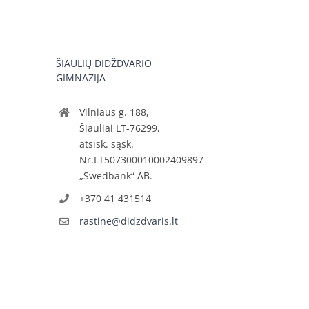
ŠIAULIŲ DIDŽDVARIO
GIMNAZIJA
Vilniaus g. 188,
Šiauliai LT-76299,
atsisk. sąsk.
Nr.LT507300010002409897
„Swedbank“ AB.
+370 41 431514
rastine@didzdvaris.lt