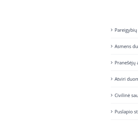
Pareigybių
Asmens d
Pranešėjų 
Atviri duo
Civilinė sa
Puslapio s