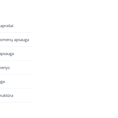
 aprašai
uomenų apsauga
apsauga
menys
uga
truktūra