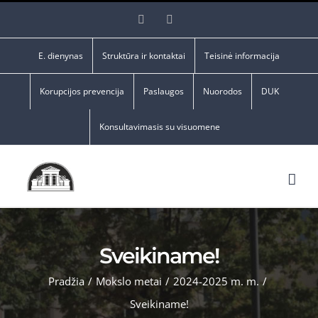
Skip
Facebook
YouTube
to
content
E. dienynas
Struktūra ir kontaktai
Teisinė informacija
Korupcijos prevencija
Paslaugos
Nuorodos
DUK
Konsultavimasis su visuomene
Sveikiname!
Pradžia
/
Mokslo metai
/
2024-2025 m. m.
/
Sveikiname!