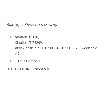
ŠIAULIŲ DIDŽDVARIO GIMNAZIJA
Vilniaus g. 188,
Šiauliai LT-76299,
atsisk. sąsk. Nr.LT507300010002409897 „Swedbank“
AB.
+370 41 431514
rastine@didzdvaris.lt