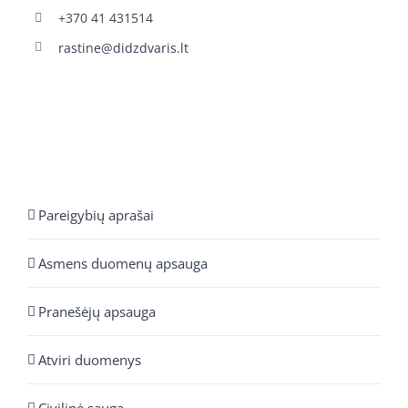
+370 41 431514
rastine@didzdvaris.lt
Pareigybių aprašai
Asmens duomenų apsauga
Pranešėjų apsauga
Atviri duomenys