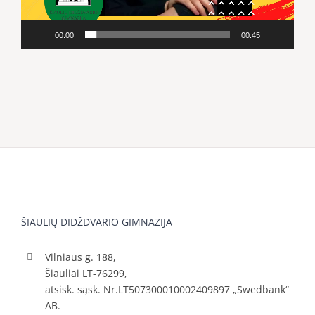
00:00
00:45
ŠIAULIŲ DIDŽDVARIO GIMNAZIJA
Vilniaus g. 188,
Šiauliai LT-76299,
atsisk. sąsk. Nr.LT507300010002409897 „Swedbank“
AB.