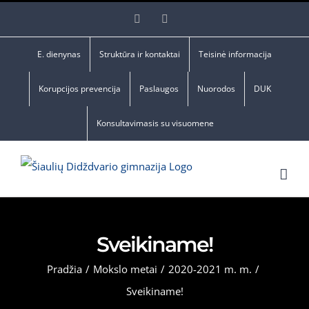
Skip
Facebook
YouTube
to
content
E. dienynas
Struktūra ir kontaktai
Teisinė informacija
Korupcijos prevencija
Paslaugos
Nuorodos
DUK
Konsultavimasis su visuomene
Sveikiname!
Pradžia
/
Mokslo metai
/
2020-2021 m. m.
/
Sveikiname!