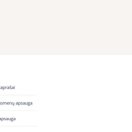
 aprašai
uomenų apsauga
apsauga