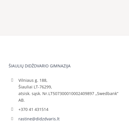
ŠIAULIŲ DIDŽDVARIO GIMNAZIJA
Vilniaus g. 188,
Šiauliai LT-76299,
atsisk. sąsk. Nr.LT507300010002409897 „Swedbank“
AB.
+370 41 431514
rastine@didzdvaris.lt