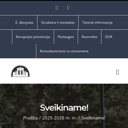
Skip
Facebook
YouTube
to
content
E. dienynas
Struktūra ir kontaktai
Teisinė informacija
Korupcijos prevencija
Paslaugos
Nuorodos
DUK
Konsultavimasis su visuomene
Sveikiname!
Pradžia
/
2025-2026 m. m.
/
Sveikiname!