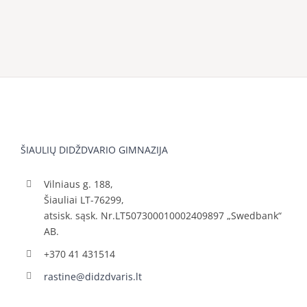
ŠIAULIŲ DIDŽDVARIO GIMNAZIJA
Vilniaus g. 188,
Šiauliai LT-76299,
atsisk. sąsk. Nr.LT507300010002409897 „Swedbank“
AB.
+370 41 431514
rastine@didzdvaris.lt