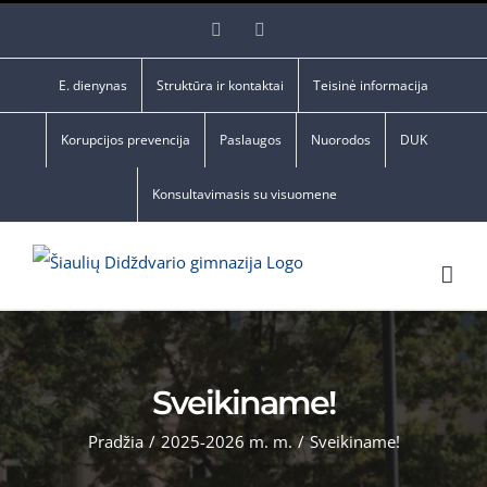
Skip
Facebook
YouTube
to
content
E. dienynas
Struktūra ir kontaktai
Teisinė informacija
Korupcijos prevencija
Paslaugos
Nuorodos
DUK
Konsultavimasis su visuomene
Sveikiname!
Pradžia
/
2025-2026 m. m.
/
Sveikiname!