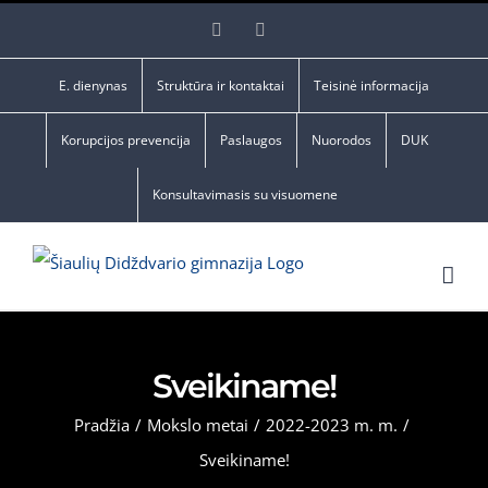
Skip
Facebook
YouTube
to
content
E. dienynas
Struktūra ir kontaktai
Teisinė informacija
Korupcijos prevencija
Paslaugos
Nuorodos
DUK
Konsultavimasis su visuomene
Sveikiname!
Pradžia
/
Mokslo metai
/
2022-2023 m. m.
/
Sveikiname!