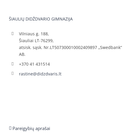
ŠIAULIŲ DIDŽDVARIO GIMNAZIJA
Vilniaus g. 188,
Šiauliai LT-76299,
atsisk. sąsk. Nr.LT507300010002409897 „Swedbank“
AB.
+370 41 431514
rastine@didzdvaris.lt
Pareigybių aprašai