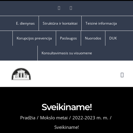
Skip
Facebook
YouTube
to
content
E. dienynas
Struktūra ir kontaktai
Teisinė informacija
Korupcijos prevencija
Paslaugos
Nuorodos
DUK
Konsultavimasis su visuomene
Sveikiname!
Pradžia
/
Mokslo metai
/
2022-2023 m. m.
/
Sveikiname!