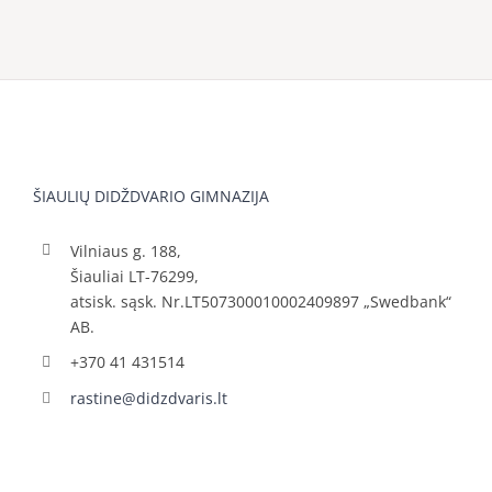
ŠIAULIŲ DIDŽDVARIO GIMNAZIJA
Vilniaus g. 188,
Šiauliai LT-76299,
atsisk. sąsk. Nr.LT507300010002409897 „Swedbank“
AB.
+370 41 431514
rastine@didzdvaris.lt