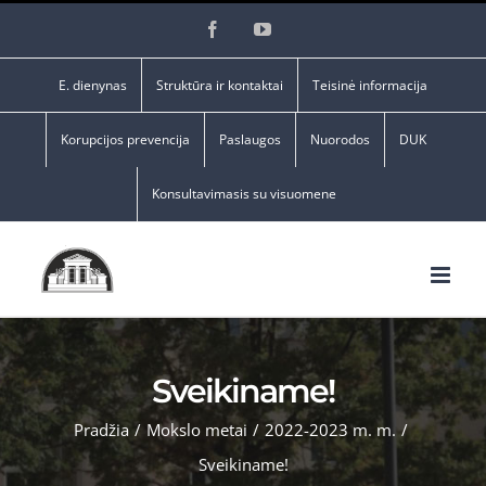
Skip
Facebook
YouTube
to
content
E. dienynas
Struktūra ir kontaktai
Teisinė informacija
Korupcijos prevencija
Paslaugos
Nuorodos
DUK
Konsultavimasis su visuomene
Sveikiname!
Pradžia
/
Mokslo metai
/
2022-2023 m. m.
/
Sveikiname!