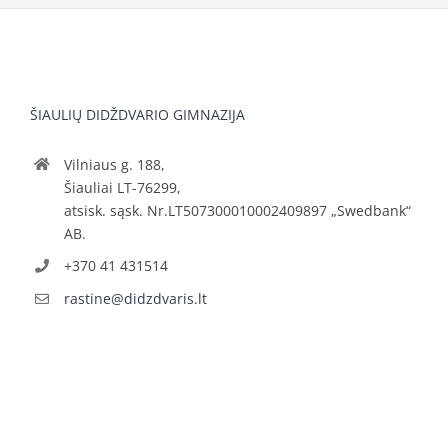
ŠIAULIŲ DIDŽDVARIO GIMNAZIJA
Vilniaus g. 188,
Šiauliai LT-76299,
atsisk. sąsk. Nr.LT507300010002409897 „Swedbank“
AB.
+370 41 431514
rastine@didzdvaris.lt