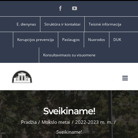
Skip
Facebook
YouTube
to
content
E. dienynas
Struktūra ir kontaktai
Teisinė informacija
Korupcijos prevencija
Paslaugos
Nuorodos
DUK
Konsultavimasis su visuomene
Sveikiname!
Pradžia
/
Mokslo metai
/
2022-2023 m. m.
/
Sveikiname!