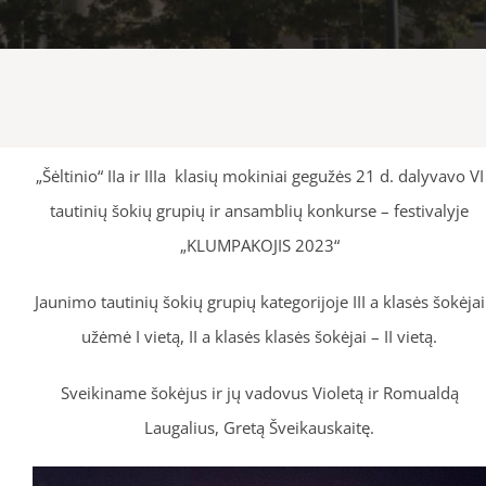
„Šėltinio“ IIa ir IIIa klasių mokiniai gegužės 21 d. dalyvavo VI
tautinių šokių grupių ir ansamblių konkurse – festivalyje
„KLUMPAKOJIS 2023“
Jaunimo tautinių šokių grupių kategorijoje III a klasės šokėjai
užėmė I vietą, II a klasės klasės šokėjai – II vietą.
Sveikiname šokėjus ir jų vadovus Violetą ir Romualdą
Laugalius, Gretą Šveikauskaitę.