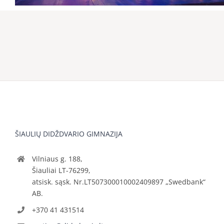
ŠIAULIŲ DIDŽDVARIO GIMNAZIJA
Vilniaus g. 188,
Šiauliai LT-76299,
atsisk. sąsk. Nr.LT507300010002409897 „Swedbank“
AB.
+370 41 431514