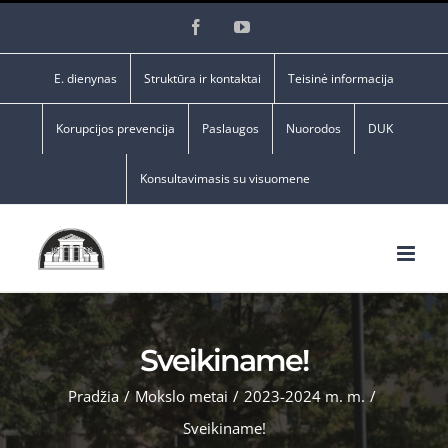
Skip
Facebook
YouTube
to
content
E. dienynas
Struktūra ir kontaktai
Teisinė informacija
Korupcijos prevencija
Paslaugos
Nuorodos
DUK
Konsultavimasis su visuomene
Sveikiname!
Pradžia
/
Mokslo metai
/
2023-2024 m. m.
/
Sveikiname!