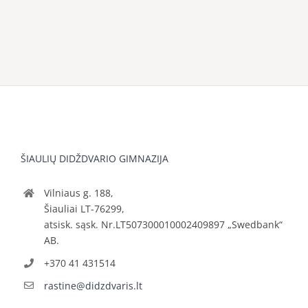
ŠIAULIŲ DIDŽDVARIO GIMNAZIJA
Vilniaus g. 188,
Šiauliai LT-76299,
atsisk. sąsk. Nr.LT507300010002409897 „Swedbank“
AB.
+370 41 431514
rastine@didzdvaris.lt