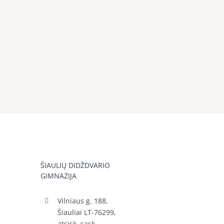
ŠIAULIŲ DIDŽDVARIO
GIMNAZIJA
Vilniaus g. 188,
Šiauliai LT-76299,
atsisk. sąsk.