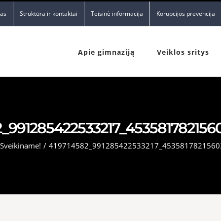
nas
Struktūra ir kontaktai
Teisinė informacija
Korupcijos prevencija
Apie gimnaziją
Veiklos sritys
2_991285422533217_453581782156
Sveikiname!
/
419714582_991285422533217_4535817821560