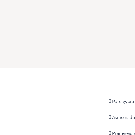
Pareigybių
Asmens d
Pranešėjų 