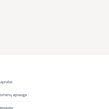
 aprašai
uomenų apsauga
apsauga