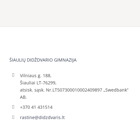
ŠIAULIŲ DIDŽDVARIO GIMNAZIJA
Vilniaus g. 188,
Šiauliai LT-76299,
atsisk. sąsk. Nr.LT507300010002409897 „Swedbank“
AB.
+370 41 431514
rastine@didzdvaris.lt