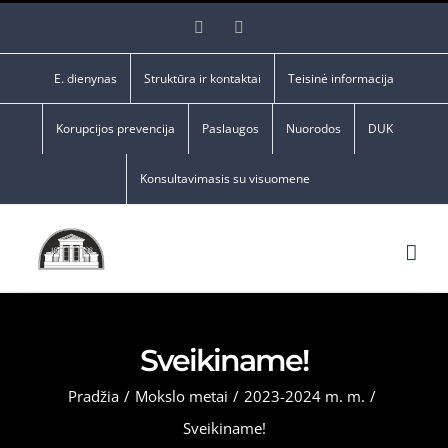
Skip
Facebook
YouTube
to
content
E. dienynas
Struktūra ir kontaktai
Teisinė informacija
Korupcijos prevencija
Paslaugos
Nuorodos
DUK
Konsultavimasis su visuomene
Sveikiname!
Pradžia
/
Mokslo metai
/
2023-2024 m. m.
/
Sveikiname!