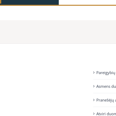
Pareigybių
Asmens d
Pranešėjų 
Atviri duo