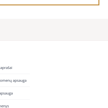
 aprašai
uomenų apsauga
apsauga
menys