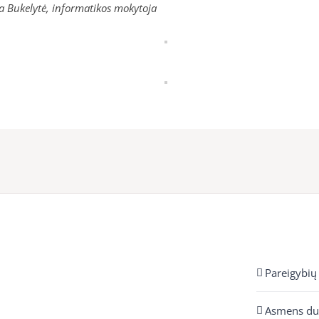
va Bukelytė, informatikos mokytoja
Pareigybių
Asmens d