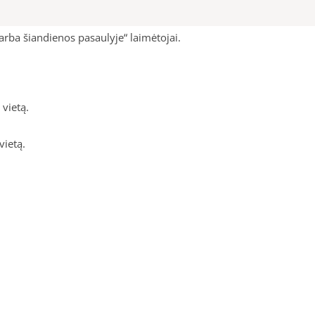
rba šiandienos pasaulyje“ laimėtojai.
vietą.
vietą.