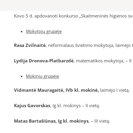
Kovo 5 d. apdovanoti konkurso „Skaitmeninės higienos sva
Mokytojų grupėje
Rasa Zvilnaitė
, neformalaus švietimo mokytoja, laimėjo I 
Lydija Dronova-Platbarzdė
, matematikos mokytoja, – II 
Mokinių grupėje
Vidmantė Mauragaitė, IVb kl. mokinė,
laimėjo I vietą.
Kajus Gavorskas
, Ig kl. mokinys
– II vietą.
Matas Bartašiūnas, Ig kl. mokinys
, – III vietą.