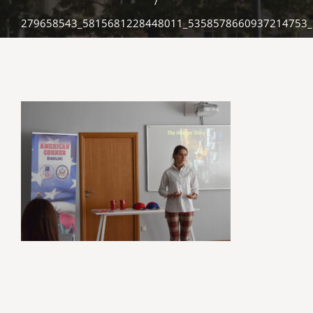
/
279658543_5815681228448011_5358578660937214753_