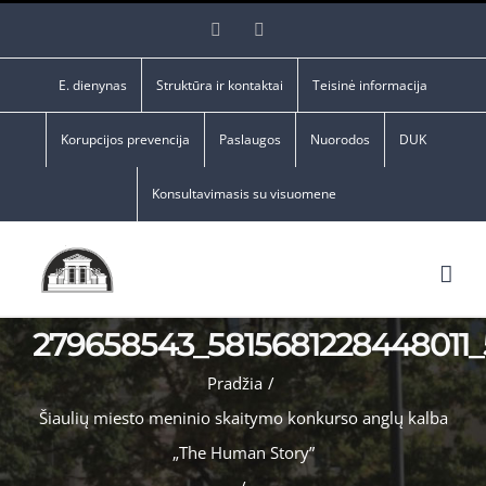
Skip
Facebook
YouTube
to
content
E. dienynas
Struktūra ir kontaktai
Teisinė informacija
Korupcijos prevencija
Paslaugos
Nuorodos
DUK
Konsultavimasis su visuomene
279658543_5815681228448011
Pradžia
/
Šiaulių miesto meninio skaitymo konkurso anglų kalba
„The Human Story”