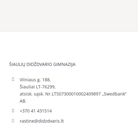
ŠIAULIŲ DIDŽDVARIO GIMNAZIJA
Vilniaus g. 188,
Šiauliai LT-76299,
atsisk. sąsk. Nr.LT507300010002409897 „Swedbank“
AB.
+370 41 431514
rastine@didzdvaris.lt