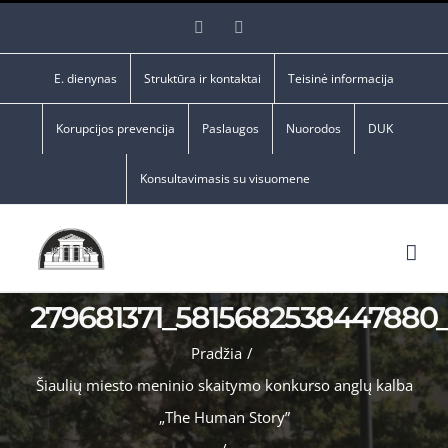
Skip
Facebook
YouTube
to
content
E. dienynas
Struktūra ir kontaktai
Teisinė informacija
Korupcijos prevencija
Paslaugos
Nuorodos
DUK
Konsultavimasis su visuomene
279681371_5815682538447880
Pradžia
/
Šiaulių miesto meninio skaitymo konkurso anglų kalba
„The Human Story”