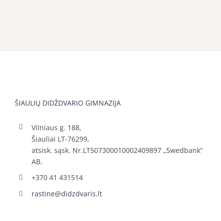
ŠIAULIŲ DIDŽDVARIO GIMNAZIJA
Vilniaus g. 188,
Šiauliai LT-76299,
atsisk. sąsk. Nr.LT507300010002409897 „Swedbank“
AB.
+370 41 431514
rastine@didzdvaris.lt