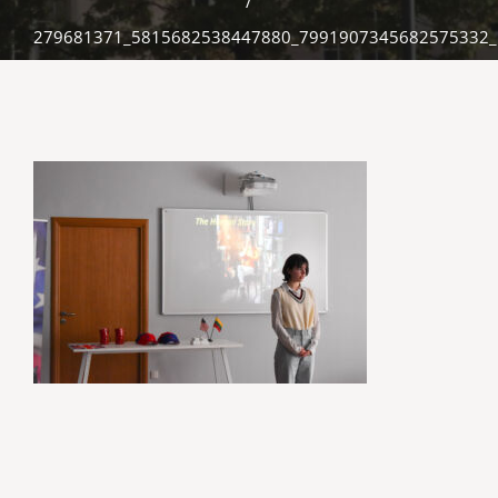
/
279681371_5815682538447880_7991907345682575332_