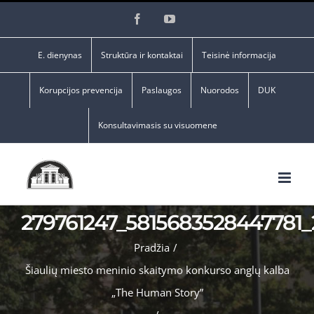
Skip
Facebook
YouTube
to
content
E. dienynas
Struktūra ir kontaktai
Teisinė informacija
Korupcijos prevencija
Paslaugos
Nuorodos
DUK
Konsultavimasis su visuomene
279761247_5815683528447781
Pradžia
/
Šiaulių miesto meninio skaitymo konkurso anglų kalba
„The Human Story”