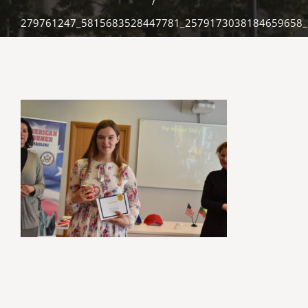
/
279761247_5815683528447781_2579173038184659658_