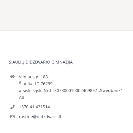
ŠIAULIŲ DIDŽDVARIO GIMNAZIJA
Vilniaus g. 188,
Šiauliai LT-76299,
atsisk. sąsk. Nr.LT507300010002409897 „Swedbank“
AB.
+370 41 431514
rastine@didzdvaris.lt