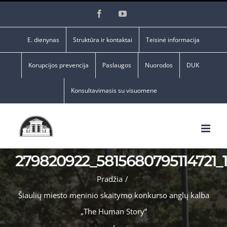
Skip
Facebook
YouTube
to
content
E. dienynas
Struktūra ir kontaktai
Teisinė informacija
Korupcijos prevencija
Paslaugos
Nuorodos
DUK
Konsultavimasis su visuomene
279820922_5815680795114721
Pradžia
/
Šiaulių miesto meninio skaitymo konkurso anglų kalba
„The Human Story”