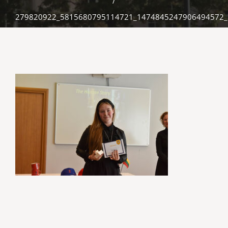
/
279820922_5815680795114721_1474845247906494572_