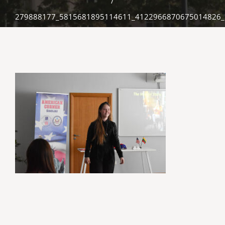
/
279888177_5815681895114611_4122966870675014826_