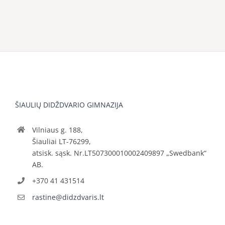
ŠIAULIŲ DIDŽDVARIO GIMNAZIJA
Vilniaus g. 188,
Šiauliai LT-76299,
atsisk. sąsk. Nr.LT507300010002409897 „Swedbank“
AB.
+370 41 431514
rastine@didzdvaris.lt