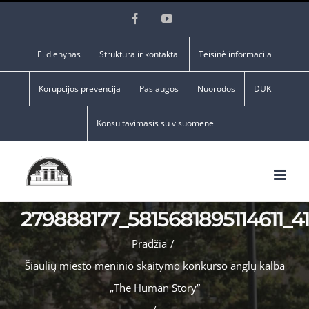
Skip
Facebook
YouTube
to
content
E. dienynas
Struktūra ir kontaktai
Teisinė informacija
Korupcijos prevencija
Paslaugos
Nuorodos
DUK
Konsultavimasis su visuomene
279888177_5815681895114611_
Pradžia
/
Šiaulių miesto meninio skaitymo konkurso anglų kalba
„The Human Story”