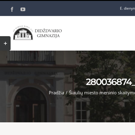
Skip
E. dieny
Facebook
YouTube
to
content
Toggle
Sliding
Bar
Area
280036874_
Pradžia
/
Šiaulių miesto meninio skaitym