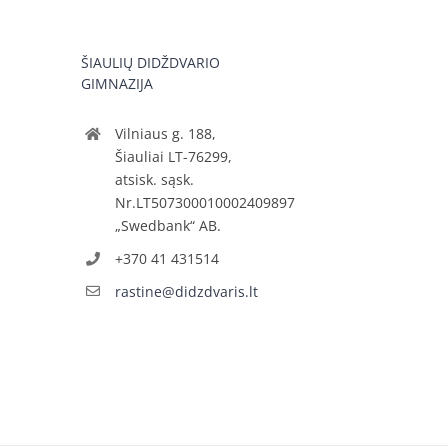
ŠIAULIŲ DIDŽDVARIO
GIMNAZIJA
Vilniaus g. 188,
Šiauliai LT-76299,
atsisk. sąsk.
Nr.LT507300010002409897
„Swedbank“ AB.
+370 41 431514
rastine@didzdvaris.lt