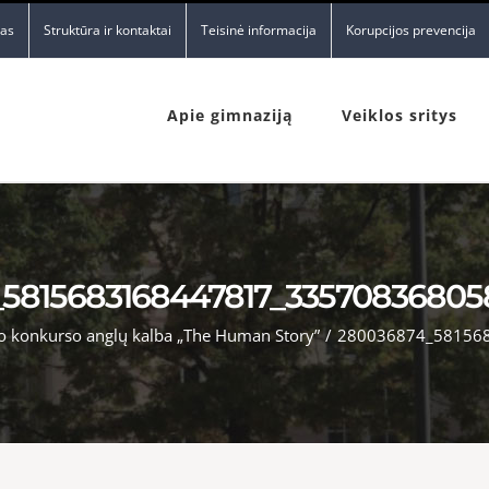
nas
Struktūra ir kontaktai
Teisinė informacija
Korupcijos prevencija
Apie gimnaziją
Veiklos sritys
5815683168447817_3357083680
o konkurso anglų kalba „The Human Story”
/
280036874_58156