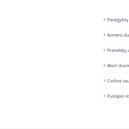
Pareigybių
Asmens d
Pranešėjų 
Atviri duo
Civilinė sa
Puslapio s