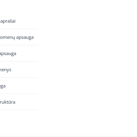
 aprašai
uomenų apsauga
apsauga
menys
uga
truktūra