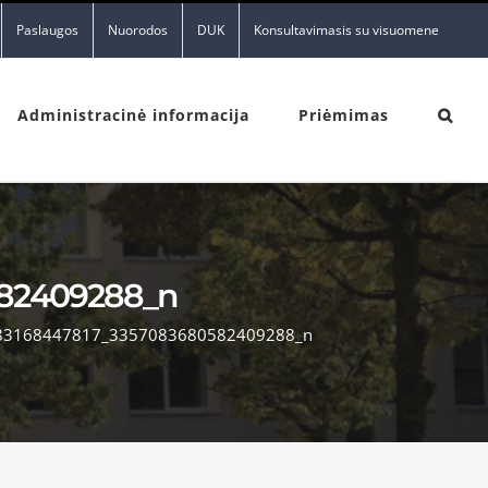
Paslaugos
Nuorodos
DUK
Konsultavimasis su visuomene
Administracinė informacija
Priėmimas
582409288_n
83168447817_3357083680582409288_n