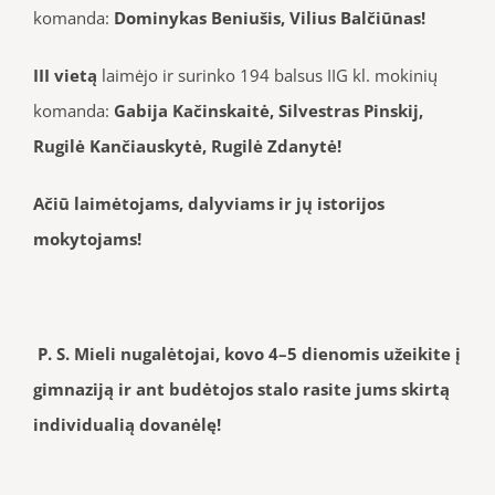
komanda:
Dominykas Beniušis, Vilius Balčiūnas
!
III
vietą
laimėjo ir surinko 194 balsus IIG kl. mokinių
komanda:
Gabija Kačinskaitė, Silvestras Pinskij,
Rugilė Kančiauskytė, Rugilė Zdanytė!
Ačiū laimėtojams, dalyviams ir jų istorijos
mokytojams
!
P.
S.
Mieli nugalėtojai,
kovo 4–5 dienomis užeikite į
gimnaziją ir ant budėtojos stalo rasite jums skirtą
individualią dovanėlę!