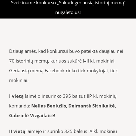
Sveikiname konkurso „Sukurk geriausią istorinį memą“
nugalėtojus!
Džiaugiamės, kad konkursui buvo pateikta daugiau nei
70 istorinių memų, kuriuos sukūrė I–II kl. mokiniai.
Geriausią memą Facebook rinko tiek mokytojai, tiek
mokiniai.
I vietą
laimėjo ir surinko 395 balsus IIP kl. mokinių
komanda:
Neilas Beniušis, Deimantė Sitnikaitė,
Gabrielė Vizgailaitė!
II vietą
laimėjo ir surinko 325 balsus IA kl. mokinių