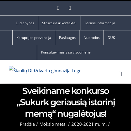
Skip
Facebook
YouTube
to
content
E. dienynas
Struktūra ir kontaktai
Teisinė informacija
Korupcijos prevencija
Paslaugos
Nuorodos
DUK
Konsultavimasis su visuomene
Sveikiname konkurso
„Sukurk geriausią istorinį
memą“ nugalėtojus!
Pradžia
/
Mokslo metai
/
2020-2021 m. m.
/