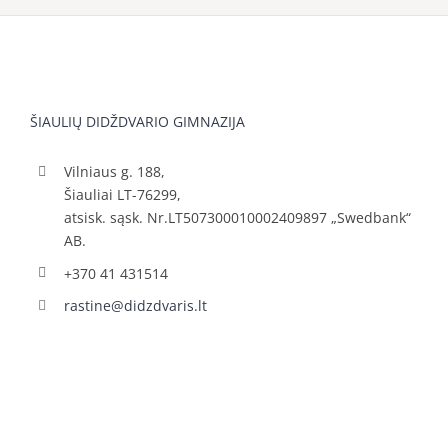
ŠIAULIŲ DIDŽDVARIO GIMNAZIJA
Vilniaus g. 188,
Šiauliai LT-76299,
atsisk. sąsk. Nr.LT507300010002409897 „Swedbank“
AB.
+370 41 431514
rastine@didzdvaris.lt