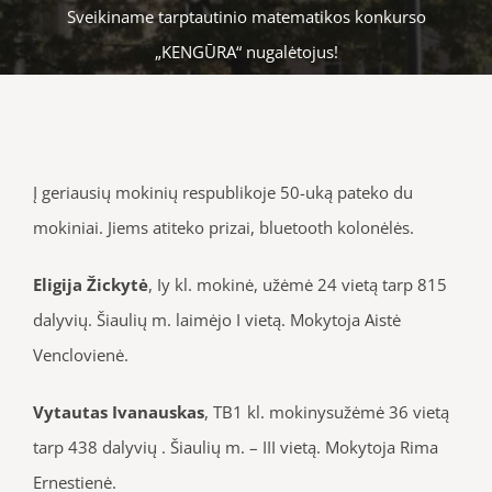
Sveikiname tarptautinio matematikos konkurso
„KENGŪRA“ nugalėtojus!
Į geriausių mokinių respublikoje 50-uką pateko du
mokiniai. Jiems atiteko prizai, bluetooth kolonėlės.
Eligija Žickytė
, Iy kl. mokinė, užėmė 24 vietą tarp 815
dalyvių. Šiaulių m. laimėjo I vietą. Mokytoja Aistė
Venclovienė.
Vytautas
Ivanauskas
, TB1 kl. mokinysužėmė 36 vietą
tarp 438 dalyvių . Šiaulių m. – III vietą. Mokytoja Rima
Ernestienė.