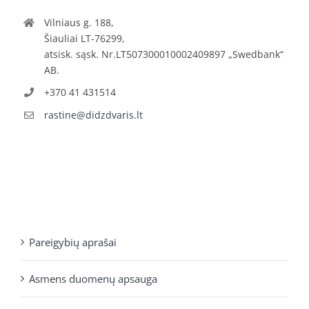
Vilniaus g. 188,
Šiauliai LT-76299,
atsisk. sąsk. Nr.LT507300010002409897 „Swedbank“
AB.
+370 41 431514
rastine@didzdvaris.lt
Pareigybių aprašai
Asmens duomenų apsauga