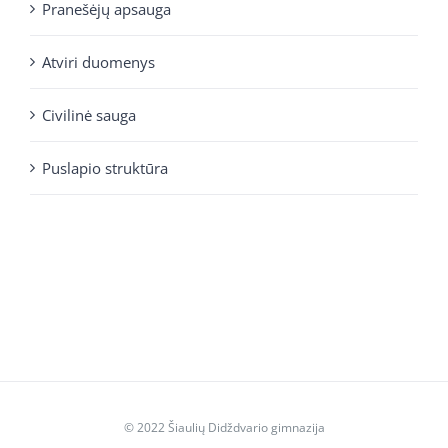
Pranešėjų apsauga
Atviri duomenys
Civilinė sauga
Puslapio struktūra
© 2022 Šiaulių Didždvario gimnazija