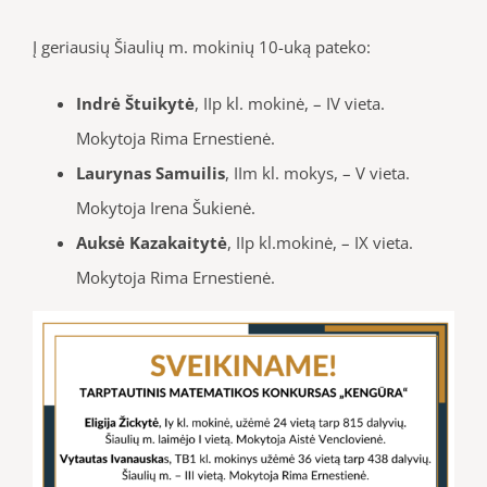
Į geriausių Šiaulių m. mokinių 10-uką pateko:
Indrė Štuikytė
, IIp kl. mokinė, – IV vieta.
Mokytoja Rima Ernestienė.
Laurynas Samuilis
, IIm kl. mokys, – V vieta.
Mokytoja Irena Šukienė.
Auksė Kazakaitytė
, IIp kl.mokinė, – IX vieta.
Mokytoja Rima Ernestienė.