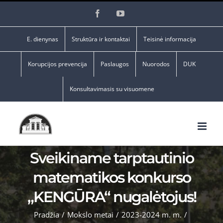
Skip
Facebook
YouTube
to
content
E. dienynas
Struktūra ir kontaktai
Teisinė informacija
Korupcijos prevencija
Paslaugos
Nuorodos
DUK
Konsultavimasis su visuomene
Sveikiname tarptautinio
matematikos konkurso
„KENGŪRA“ nugalėtojus!
Pradžia
/
Mokslo metai
/
2023-2024 m. m.
/