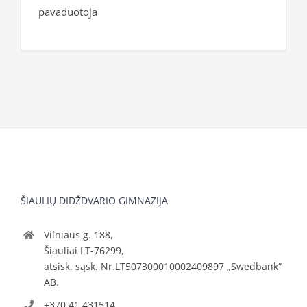
pavaduotoja
ŠIAULIŲ DIDŽDVARIO GIMNAZIJA
Vilniaus g. 188,
Šiauliai LT-76299,
atsisk. sąsk. Nr.LT507300010002409897 „Swedbank“
AB.
+370 41 431514