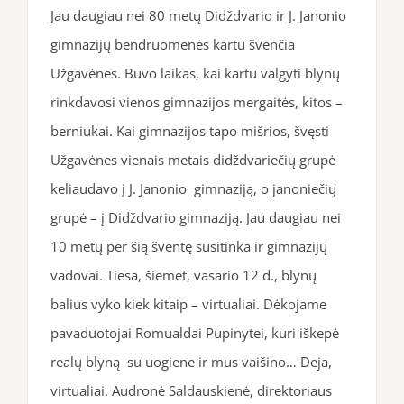
Jau daugiau nei 80 metų Didždvario ir J. Janonio
gimnazijų bendruomenės kartu švenčia
Užgavėnes. Buvo laikas, kai kartu valgyti blynų
rinkdavosi vienos gimnazijos mergaitės, kitos –
berniukai. Kai gimnazijos tapo mišrios, švęsti
Užgavėnes vienais metais didždvariečių grupė
keliaudavo į J. Janonio gimnaziją, o janoniečių
grupė – į Didždvario gimnaziją. Jau daugiau nei
10 metų per šią šventę susitinka ir gimnazijų
vadovai. Tiesa, šiemet, vasario 12 d., blynų
balius vyko kiek kitaip – virtualiai. Dėkojame
pavaduotojai Romualdai Pupinytei, kuri iškepė
realų blyną su uogiene ir mus vaišino… Deja,
virtualiai. Audronė Saldauskienė, direktoriaus