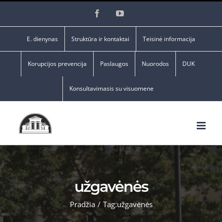
Skip
Facebook
YouTube
to
content
E. dienynas
Struktūra ir kontaktai
Teisinė informacija
Korupcijos prevencija
Paslaugos
Nuorodos
DUK
Konsultavimasis su visuomene
užgavėnės
Pradžia
/
Tag:
užgavėnės