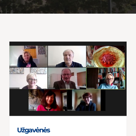
Užgavėnės