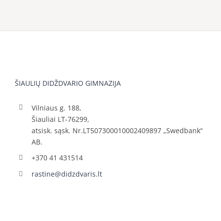
ŠIAULIŲ DIDŽDVARIO GIMNAZIJA
Vilniaus g. 188,
Šiauliai LT-76299,
atsisk. sąsk. Nr.LT507300010002409897 „Swedbank“
AB.
+370 41 431514
rastine@didzdvaris.lt