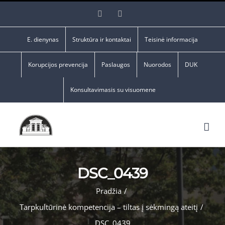
Skip
Facebook
YouTube
to
content
E. dienynas
Struktūra ir kontaktai
Teisinė informacija
Korupcijos prevencija
Paslaugos
Nuorodos
DUK
Konsultavimasis su visuomene
DSC_0439
Pradžia
/
Tarpkultūrinė kompetencija – tiltas į sėkmingą ateitį
/
DSC_0439