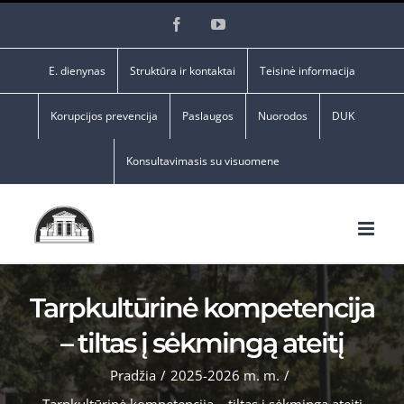
Skip
Facebook
YouTube
to
content
E. dienynas
Struktūra ir kontaktai
Teisinė informacija
Korupcijos prevencija
Paslaugos
Nuorodos
DUK
Konsultavimasis su visuomene
Tarpkultūrinė kompetencija
– tiltas į sėkmingą ateitį
Pradžia
/
2025-2026 m. m.
/
Tarpkultūrinė kompetencija – tiltas į sėkmingą ateitį