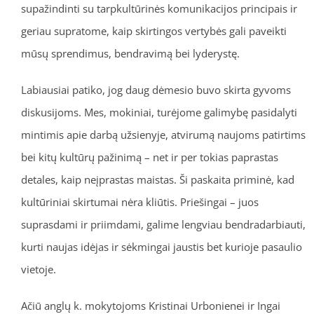
supažindinti su tarpkultūrinės komunikacijos principais ir
geriau supratome, kaip skirtingos vertybės gali paveikti
mūsų sprendimus, bendravimą bei lyderystę.
Labiausiai patiko, jog daug dėmesio buvo skirta gyvoms
diskusijoms. Mes, mokiniai, turėjome galimybę pasidalyti
mintimis apie darbą užsienyje, atvirumą naujoms patirtims
bei kitų kultūrų pažinimą – net ir per tokias paprastas
detales, kaip neįprastas maistas. Ši paskaita priminė, kad
kultūriniai skirtumai nėra kliūtis. Priešingai – juos
suprasdami ir priimdami, galime lengviau bendradarbiauti,
kurti naujas idėjas ir sėkmingai jaustis bet kurioje pasaulio
vietoje.
Ačiū anglų k. mokytojoms Kristinai Urbonienei ir Ingai