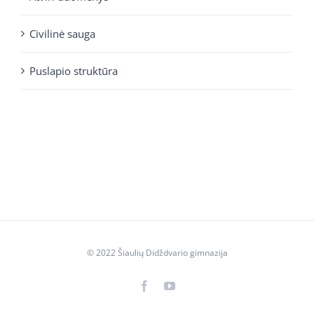
Civilinė sauga
Puslapio struktūra
© 2022 Šiaulių Didždvario gimnazija
Facebook
YouTube