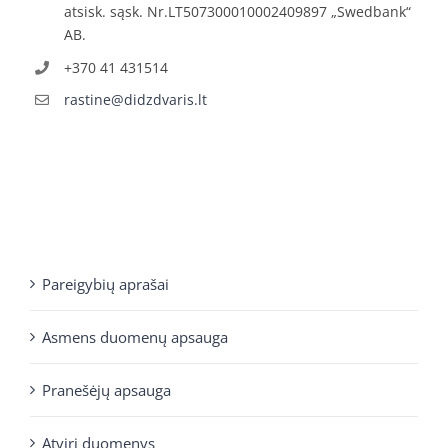
atsisk. sąsk. Nr.LT507300010002409897 „Swedbank“
AB.
+370 41 431514
rastine@didzdvaris.lt
Pareigybių aprašai
Asmens duomenų apsauga
Pranešėjų apsauga
Atviri duomenys