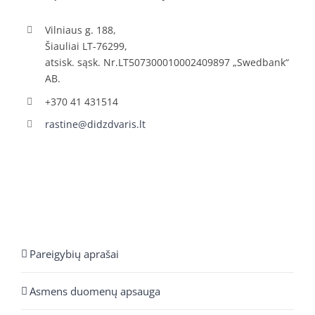
Vilniaus g. 188,
Šiauliai LT-76299,
atsisk. sąsk. Nr.LT507300010002409897 „Swedbank“
AB.
+370 41 431514
rastine@didzdvaris.lt
Pareigybių aprašai
Asmens duomenų apsauga