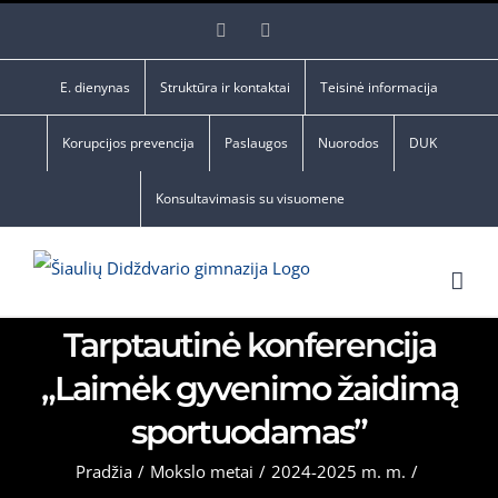
Skip
Facebook
YouTube
to
content
E. dienynas
Struktūra ir kontaktai
Teisinė informacija
Korupcijos prevencija
Paslaugos
Nuorodos
DUK
Konsultavimasis su visuomene
Tarptautinė konferencija
„Laimėk gyvenimo žaidimą
sportuodamas”
Pradžia
/
Mokslo metai
/
2024-2025 m. m.
/