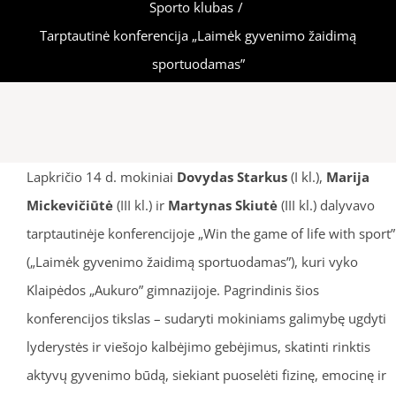
Sporto klubas
/
Tarptautinė konferencija „Laimėk gyvenimo žaidimą
sportuodamas”
Lapkričio 14 d. mokiniai
Dovydas Starkus
(I kl.),
Marija
Mickevičiūtė
(III kl.) ir
Martynas Skiutė
(III kl.) dalyvavo
tarptautinėje konferencijoje „Win the game of life with sport”
(„Laimėk gyvenimo žaidimą sportuodamas”), kuri vyko
Klaipėdos „Aukuro” gimnazijoje. Pagrindinis šios
konferencijos tikslas – sudaryti mokiniams galimybę ugdyti
lyderystės ir viešojo kalbėjimo gebėjimus, skatinti rinktis
aktyvų gyvenimo būdą, siekiant puoselėti fizinę, emocinę ir