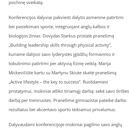
psichinę sveikatą.
Konferencijos dalyviai pakviesti dalytis asmenine patirtimi
bei pasiekimais sporte, integruojant anglų kalbos ir
biologijos žinias. Dovydas Starkus pristatė pranešimą
„Building leadership skills through physical activity”,
kuriame dalijosi savo lyderystės įgūdžių formavimo ir
tobulinimo patirtimi per aktyvią fizinę veiklą. Marija
Mickevičiūtė kartu su Martynu Skiute skaitė pranešimą
„Active lifestyle – the key to success”. Ruošdamiesi
pristatymui, mokiniai atliko tiriamąjį darbą: sekė savo širdies
darbą per treniruotes. Pranešime gimnazistai pateikė darbo
rezultatus bei akcentavo sporto teikiamus privalumus.
Dalyvaudami konferencijoje mokiniai pagilino savo anglų