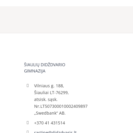
ŠIAULIŲ DIDŽDVARIO
GIMNAZIJA
Vilniaus g. 188,
Šiauliai LT-76299,
atsisk. sąsk.
Nr.LT507300010002409897
„Swedbank“ AB.
+370 41 431514
rastine@didzdvaris.lt