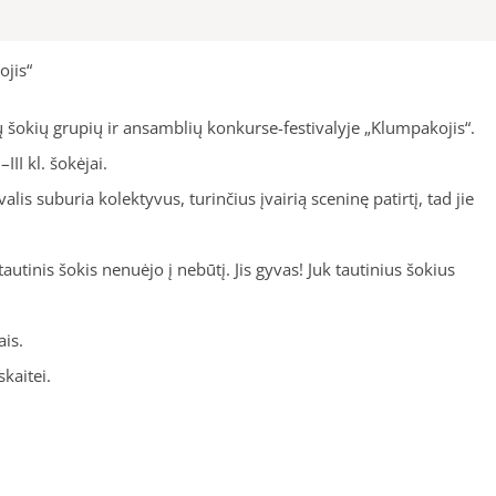
ojis“
ų šokių grupių ir ansamblių konkurse-festivalyje „Klumpakojis“.
II kl. šokėjai.
alis suburia kolektyvus, turinčius įvairią sceninę patirtį, tad jie
autinis šokis nenuėjo į nebūtį. Jis gyvas! Juk tautinius šokius
ais.
kaitei.