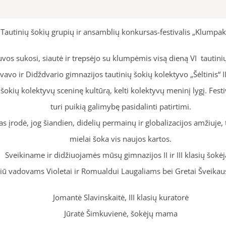
Tautinių šokių grupių ir ansamblių konkursas-festivalis „Klumpak
vos sukosi, siautė ir trepsėjo su klumpėmis visą dieną VI tautini
avo ir Didždvario gimnazijos tautinių šokių kolektyvo „Šėltinis“ II–I
 šokių kolektyvų sceninę kultūrą, kelti kolektyvų meninį lygį. Festiv
turi puikią galimybę pasidalinti patirtimi.
s įrodė, jog šiandien, didelių permainų ir globalizacijos amžiuje, t
mielai šoka vis naujos kartos.
Sveikiname ir didžiuojamės mūsų gimnazijos II ir III klasių šokėj
iū vadovams Violetai ir Romualdui Laugaliams bei Gretai Šveikaus
Jomantė Slavinskaitė, III klasių kuratorė
Jūratė Šimkuvienė, šokėjų mama