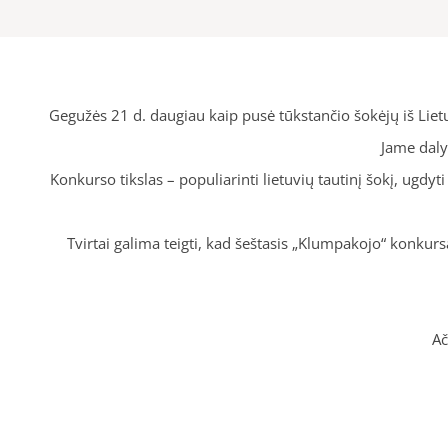
Gegužės 21 d. daugiau kaip pusė tūkstančio šokėjų iš Lietu
Jame dalyv
Konkurso tikslas – populiarinti lietuvių tautinį šokį, ugdyti
Tvirtai galima teigti, kad šeštasis „Klumpakojo“ konkursa
Ač