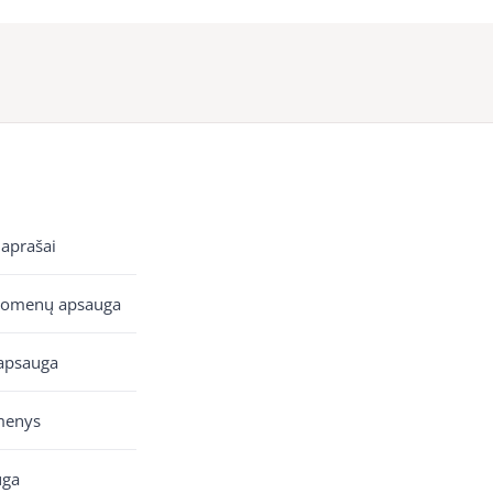
 aprašai
uomenų apsauga
apsauga
menys
uga