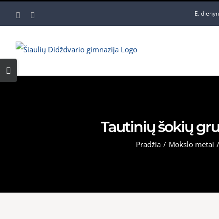
Skip
E. dieny
Facebook
YouTube
to
content
Toggle
Sliding
Bar
Area
Tautinių šokių gr
Pradžia
/
Mokslo metai