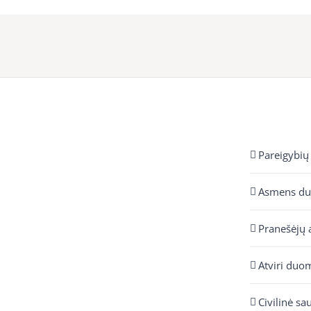
Pareigybių
Asmens d
Pranešėjų 
Atviri duo
Civilinė sa