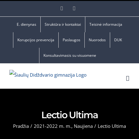
Skip
Facebook
YouTube
to
content
E. dienynas
Struktūra ir kontaktai
Teisinė informacija
Korupcijos prevencija
Paslaugos
Nuorodos
DUK
Konsultavimasis su visuomene
Lectio Ultima
Pradžia
/
2021-2022 m. m.
,
Naujiena
/
Lectio Ultima