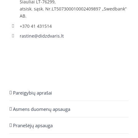
Šiauliai LT-76299,
atsisk. sąsk. Nr.LT507300010002409897 „Swedbank“
AB.
+370 41 431514
rastine@didzdvaris.lt
Pareigybių aprašai
Asmens duomenų apsauga
Pranešėjų apsauga