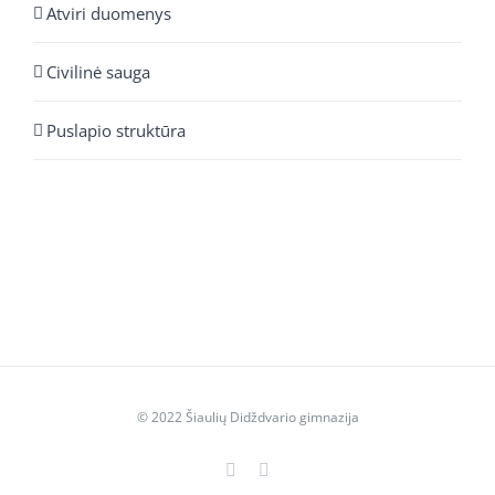
Atviri duomenys
Civilinė sauga
Puslapio struktūra
© 2022 Šiaulių Didždvario gimnazija
Facebook
YouTube