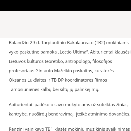
Balandžio 29 d. Tarptautinio Bakalaureato (TB2) mokiniams
vyko paskutinė pamoka „Lectio Ultima“. Abiturientai klausėsi
Lietuvos kultūros teoretiko, antropologo, filosofijos
profesoriaus Gintauto Mažeikio paskaitos, kuratorės
Oksanos Lukšaitės ir TB DP koordinatorės Rimos
Tamošiūnienės kalbų bei šiltų jų palinkėjimų.
Abiturientai padėkojo savo mokytojams už suteiktas žinias,
kantrybę, nuoširdų bendravimą, įteikė atminimo dovanėles.
Renginį vainikavo TB1 klasės mokinių muzikinis sveikinimas