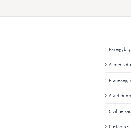
Pareigybių
Asmens d
Pranešėjų 
Atviri duo
Civilinė sa
Puslapio s