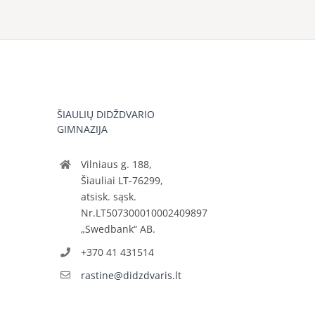
ŠIAULIŲ DIDŽDVARIO
GIMNAZIJA
Vilniaus g. 188,
Šiauliai LT-76299,
atsisk. sąsk.
Nr.LT507300010002409897
„Swedbank“ AB.
+370 41 431514
rastine@didzdvaris.lt