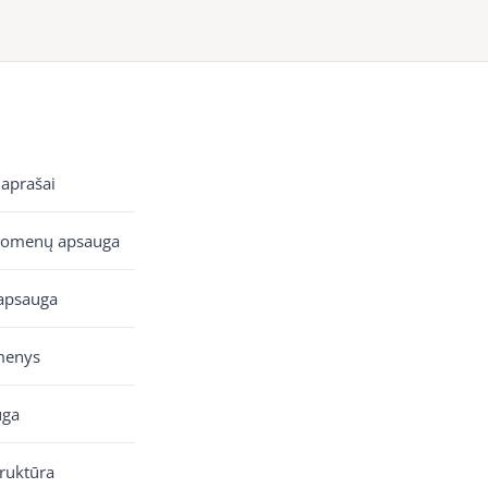
 aprašai
uomenų apsauga
apsauga
menys
uga
truktūra