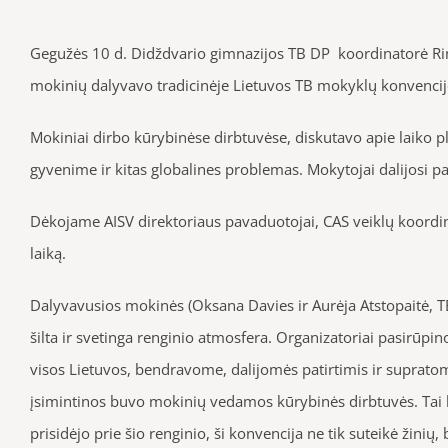
Gegužės 10 d. Didždvario gimnazijos TB DP koordinatorė Rim
mokinių dalyvavo tradicinėje Lietuvos TB mokyklų konvencijo
Mokiniai dirbo kūrybinėse dirbtuvėse, diskutavo apie laiko
gyvenime ir kitas globalines problemas. Mokytojai dalijosi 
Dėkojame AISV direktoriaus pavaduotojai, CAS veiklų koordin
laiką.
Dalyvavusios mokinės (Oksana Davies ir Aurėja Atstopaitė, T
šilta ir svetinga renginio atmosfera. Organizatoriai pasirūpin
visos Lietuvos, bendravome, dalijomės patirtimis ir supratome
įsimintinos buvo mokinių vedamos kūrybinės dirbtuvės. Tai
prisidėjo prie šio renginio, ši konvencija ne tik suteikė žini