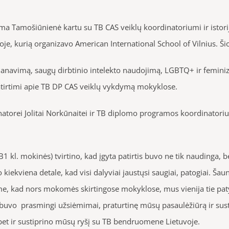
a Tamošiūnienė kartu su TB CAS veiklų koordinatoriumi ir istor
je, kurią organizavo American International School of Vilnius. 
 planavimą, saugų dirbtinio intelekto naudojimą, LGBTQ+ ir femi
patirtimi apie TB DP CAS veiklų vykdymą mokyklose.
atorei Jolitai Norkūnaitei ir TB diplomo programos koordinatoriui
B
1 kl. mokin
ės) tvirtino, kad įgyta patirtis buvo ne tik naudinga,
o kiekviena detale, kad visi dalyviai jaustųsi saugiai, patogiai. Š
, kad nors mokomės skirtingose mokyklose, mus vienija tie patys t
 buvo prasmingi užsiėmimai, praturtinę mūsų pasaulėžiūrą ir s
ų, bet ir sustiprino mūsų ryšį su TB bendruomene Lietuvoje.