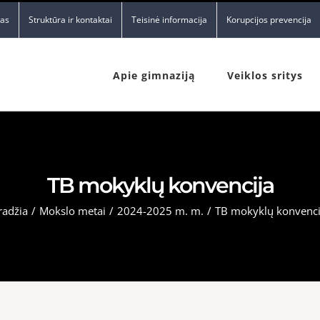
nas
Struktūra ir kontaktai
Teisinė informacija
Korupcijos prevencija
Apie gimnaziją
Veiklos sritys
TB mokyklų konvencija
radžia
/
Mokslo metai
/
2024-2025 m. m.
/
TB mokyklų konvenci