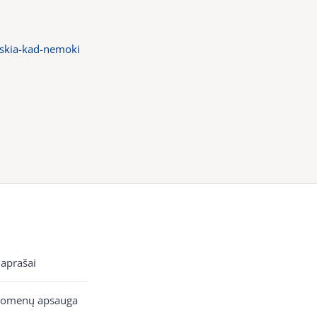
iskia-kad-nemoki
 aprašai
uomenų apsauga