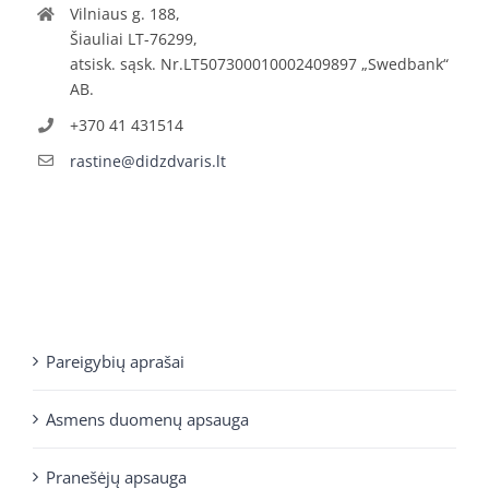
Vilniaus g. 188,
Šiauliai LT-76299,
atsisk. sąsk. Nr.LT507300010002409897 „Swedbank“
AB.
+370 41 431514
rastine@didzdvaris.lt
Pareigybių aprašai
Asmens duomenų apsauga
Pranešėjų apsauga