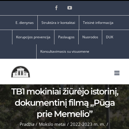
Skip
Facebook
YouTube
to
content
E. dienynas
Struktūra ir kontaktai
Teisinė informacija
Korupcijos prevencija
Paslaugos
Nuorodos
DUK
Konsultavimasis su visuomene
TB1 mokiniai žiūrėjo istorinį,
dokumentinį filmą „Pūga
prie Memelio”
Pradžia
/
Mokslo metai
/
2022-2023 m. m.
/