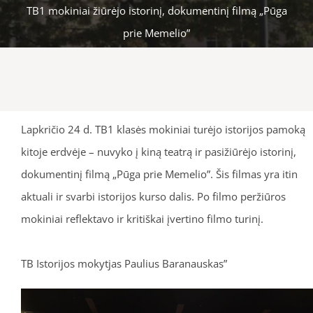
TB1 mokiniai žiūrėjo istorinį, dokumentinį filmą „Pūga
prie Memelio”
Lapkričio 24 d. TB1 klasės mokiniai turėjo istorijos pamoką
kitoje erdvėje – nuvyko į kiną teatrą ir pasižiūrėjo istorinį,
dokumentinį filmą „Pūga prie Memelio”. Šis filmas yra itin
aktuali ir svarbi istorijos kurso dalis. Po filmo peržiūros
mokiniai reflektavo ir kritiškai įvertino filmo turinį.
TB Istorijos mokytjas Paulius Baranauskas”