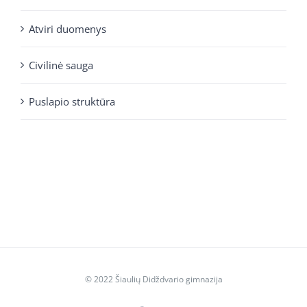
Atviri duomenys
Civilinė sauga
Puslapio struktūra
© 2022 Šiaulių Didždvario gimnazija