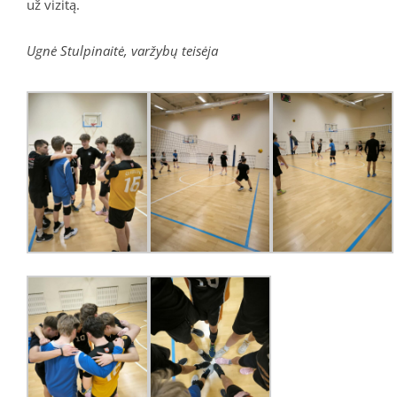
už vizitą.
Ugnė Stulpinaitė, varžybų teisėja