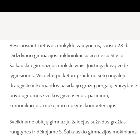
Besiruošiant Lietuvos mokyklų žaidynėms, sausio 28 d.
Didždvario gimnazijos tinklininkai susirėmė su Stasio
Šalkauskio gimnazijos moksleiviais. Įnirtingą kovą vedė
lygiosiomis. Vis dėlto po keturių žaidimo setų nugalėjo
draugystė ir komandos pasidalijo gražią pergalę. Varžybose
buvo ugdomos sveikos gyvensenos, pažinimo,
komunikacijos, mokėjimo mokytis kompetencijos.
Sveikiname abiejų gimnazijų žaidėjus sužaidus gražias
rungtynes ir dėkojame S. Šalkauskio gimnazijos mokiniams