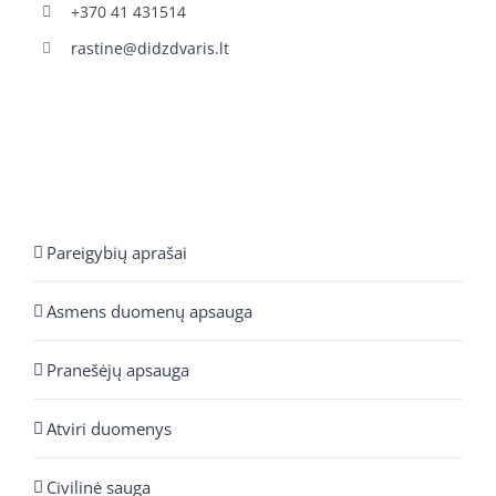
+370 41 431514
rastine@didzdvaris.lt
Pareigybių aprašai
Asmens duomenų apsauga
Pranešėjų apsauga
Atviri duomenys
Civilinė sauga