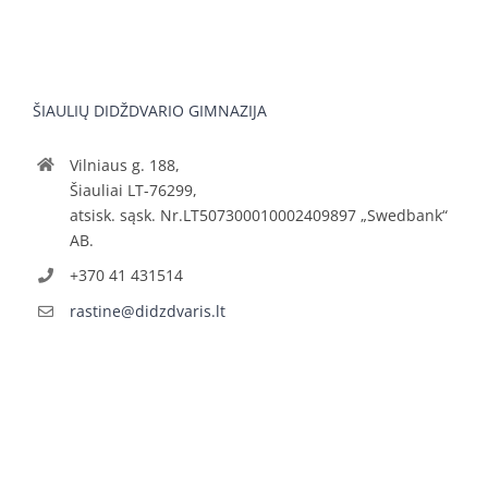
ŠIAULIŲ DIDŽDVARIO GIMNAZIJA
Vilniaus g. 188,
Šiauliai LT-76299,
atsisk. sąsk. Nr.LT507300010002409897 „Swedbank“
AB.
+370 41 431514
rastine@didzdvaris.lt