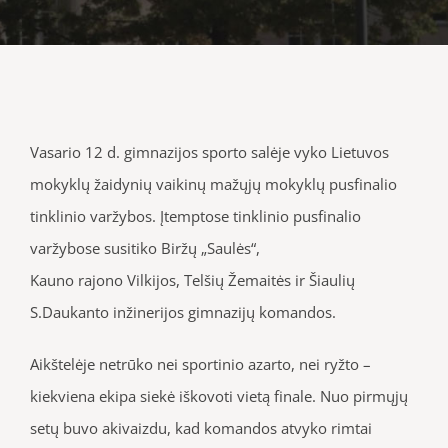
Vasario 12 d. gimnazijos sporto salėje vyko Lietuvos
mokyklų žaidynių vaikinų mažųjų mokyklų pusfinalio
tinklinio varžybos. Įtemptose tinklinio pusfinalio
varžybose susitiko Biržų „Saulės“,
Kauno
rajono Vilkijos, Telšių Žemaitės ir Šiaulių
S.Daukanto inžinerijos gimnazijų komandos.
Aikštelėje netrūko nei sportinio azarto, nei ryžto –
kiekviena ekipa siekė iškovoti vietą finale. Nuo pirmųjų
setų buvo akivaizdu, kad komandos atvyko rimtai