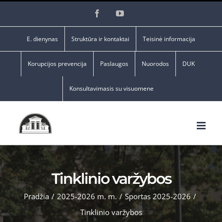
Skip
Facebook
YouTube
to
content
E. dienynas
Struktūra ir kontaktai
Teisinė informacija
Korupcijos prevencija
Paslaugos
Nuorodos
DUK
Konsultavimasis su visuomene
Tinklinio varžybos
Pradžia
/
2025-2026 m. m.
/
Sportas 2025-2026
/
Tinklinio varžybos