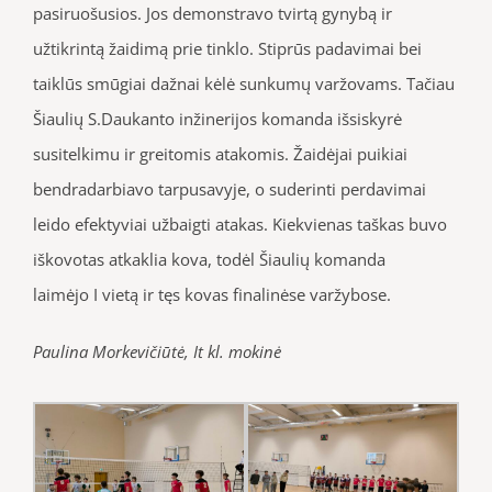
pasiruošusios. Jos demonstravo tvirtą gynybą ir
užtikrintą žaidimą prie tinklo. Stiprūs padavimai bei
taiklūs smūgiai dažnai kėlė sunkumų varžovams. Tačiau
Šiaulių S.Daukanto inžinerijos komanda išsiskyrė
susitelkimu ir greitomis atakomis. Žaidėjai puikiai
bendradarbiavo tarpusavyje, o suderinti perdavimai
leido efektyviai užbaigti atakas. Kiekvienas taškas buvo
iškovotas atkaklia kova, todėl Šiaulių komanda
laimėjo I vietą ir tęs kovas finalinėse varžybose.
Paulina Morkevičiūtė, It kl. mokinė