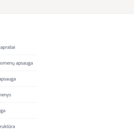
 aprašai
uomenų apsauga
apsauga
menys
uga
truktūra