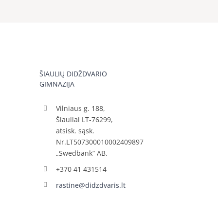
ŠIAULIŲ DIDŽDVARIO
GIMNAZIJA
Vilniaus g. 188,
Šiauliai LT-76299,
atsisk. sąsk.
Nr.LT507300010002409897
„Swedbank“ AB.
+370 41 431514
rastine@didzdvaris.lt