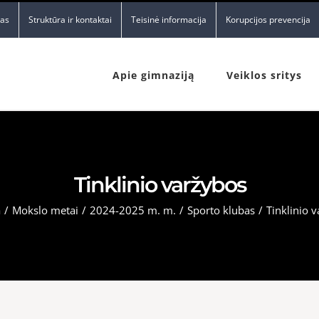
nas
Struktūra ir kontaktai
Teisinė informacija
Korupcijos prevencija
Apie gimnaziją
Veiklos sritys
Tinklinio varžybos
a
/
Mokslo metai
/
2024-2025 m. m.
/
Sporto klubas
/
Tinklinio 