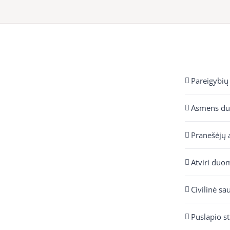
Pareigybių
Asmens d
Pranešėjų 
Atviri duo
Civilinė sa
Puslapio s