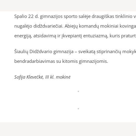
Spalio 22 d. gimnazijos sporto salėje draugiškas tinklinio
nugalėjo didždvariečiai. Abiejų komandų mokiniai koving
energiją, atsidavimą ir įkvepiantį entuziazmą, kuris pratur
Šiaulių Didždvario gimnazija – sveikatą stiprinančių mokyk
bendradarbiavimas su kitomis gimnazijomis.
Sofija Klevečkė, III kl. mokinė