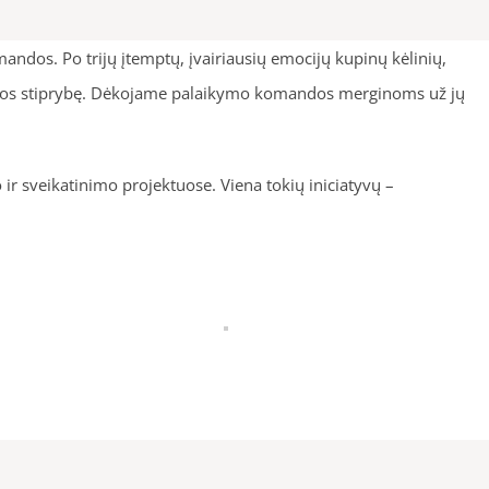
mandos. Po trijų įtemptų, įvairiausių emocijų kupinų kėlinių,
asios stiprybę. Dėkojame palaikymo komandos merginoms už jų
 ir sveikatinimo projektuose. Viena tokių iniciatyvų –