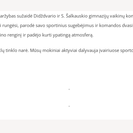
 varžybas sužaidė Didždvario ir S. Šalkauskio gimnazijų vaikinų ko
ai rungėsi, parodė savo sportinius sugebėjimus ir komandos dv
tino renginį ir padėjo kurti ypatingą atmosferą.
lų tinklo narė. Mūsų mokiniai aktyviai dalyvauja įvairiuose sporto