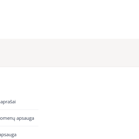
 aprašai
uomenų apsauga
apsauga