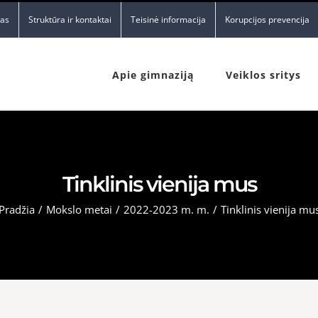
nas
Struktūra ir kontaktai
Teisinė informacija
Korupcijos prevencija
Apie gimnaziją
Veiklos sritys
Tinklinis vienija mus
Pradžia
/
Mokslo metai
/
2022-2023 m. m.
/
Tinklinis vienija mu