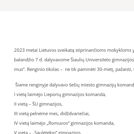
2023 metai Lietuvos sveikatą stiprinančioms mokykloms yp
balandžio 7 d. dalyvavome Šiaulių Universiteto gimnazijos
mus“. Renginio tikslas – ne tik paminėti 30-metį, pažaisti, t
Šiame renginyje dalyvavo šešių miesto gimnazijų komand
I vietą laimėjo Lieporių gimnazijos komanda,
II vietą – ŠU gimnazijos,
III vietą pelnėme mes, didždvariečiai,
IV vietą laimėjo „Romuvos“ gimnazijos komanda,
V vietą – „Saulėtekio“ gimnazijos,