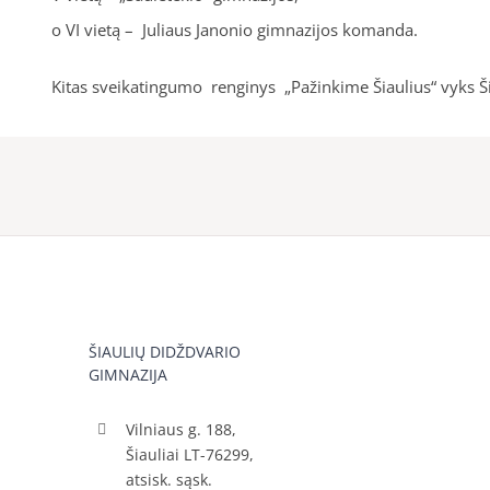
o VI vietą – Juliaus Janonio gimnazijos komanda.
Kitas sveikatingumo renginys „Pažinkime Šiaulius“ vyks Ši
ŠIAULIŲ DIDŽDVARIO
GIMNAZIJA
Vilniaus g. 188,
Šiauliai LT-76299,
atsisk. sąsk.