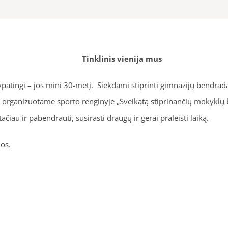
Tinklinis vienija mus
atingi – jos mini 30-metį. Siekdami stiprinti gimnazijų bendrada
 organizuotame sporto renginyje „Sveikatą stiprinančių mokyklų ba
ačiau ir pabendrauti, susirasti draugų ir gerai praleisti laiką.
os.