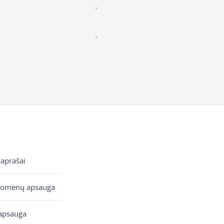
 aprašai
uomenų apsauga
apsauga