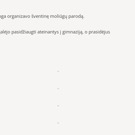
oga organizavo šventinę moliūgų parodą.
lėjo pasidžiaugti ateinantys į gimnaziją, o prasidėjus