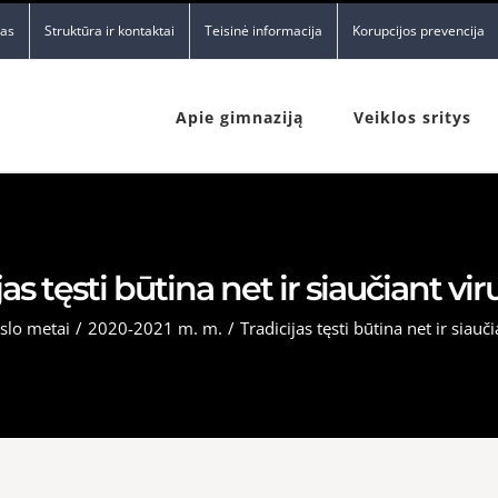
nas
Struktūra ir kontaktai
Teisinė informacija
Korupcijos prevencija
Apie gimnaziją
Veiklos sritys
jas tęsti būtina net ir siaučiant vir
slo metai
/
2020-2021 m. m.
/
Tradicijas tęsti būtina net ir siauč