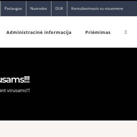
Paslaugos
Nuorodos
DUK
Konsultavimasis su visuomene
Administracinė informacija
Priėmimas
usams!!!
iant virusams!!!