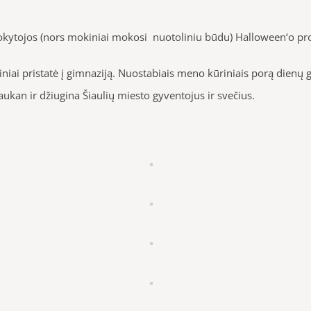
mokytojos (nors mokiniai mokosi nuotoliniu būdu) Halloween‘o pr
ai pristatė į gimnaziją. Nuostabiais meno kūriniais porą dienų ga
ukan ir džiugina Šiaulių miesto gyventojus ir svečius.