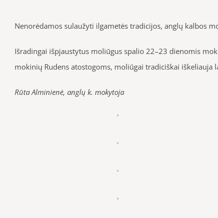
Nenorėdamos sulaužyti ilgametės tradicijos, anglų kalbos 
Išradingai išpjaustytus moliūgus spalio 22–23 dienomis mokini
mokinių Rudens atostogoms, moliūgai tradiciškai iškeliauja la
Rūta Alminienė, anglų k. mokytoja