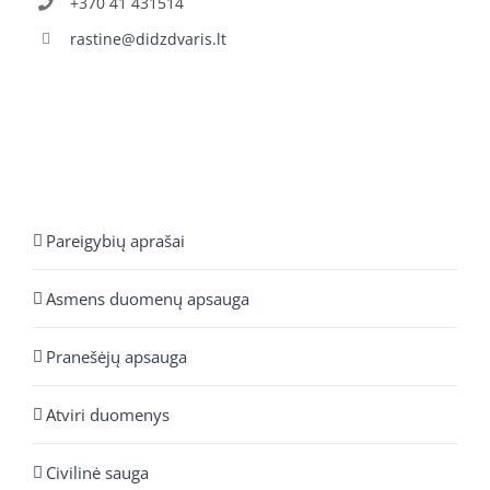
+370 41 431514
rastine@didzdvaris.lt
Pareigybių aprašai
Asmens duomenų apsauga
Pranešėjų apsauga
Atviri duomenys
Civilinė sauga