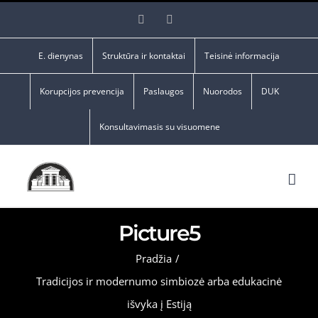
Skip
Facebook
YouTube
to
content
E. dienynas
Struktūra ir kontaktai
Teisinė informacija
Korupcijos prevencija
Paslaugos
Nuorodos
DUK
Konsultavimasis su visuomene
Picture5
Pradžia
/
Tradicijos ir modernumo simbiozė arba edukacinė
išvyka į Estiją