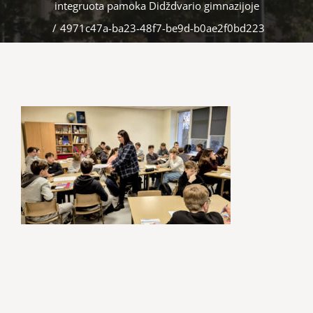
integruota pamoka Didždvario gimnazijoje
/
4971c47a-ba23-48f7-be9d-b0ae2f0bd223