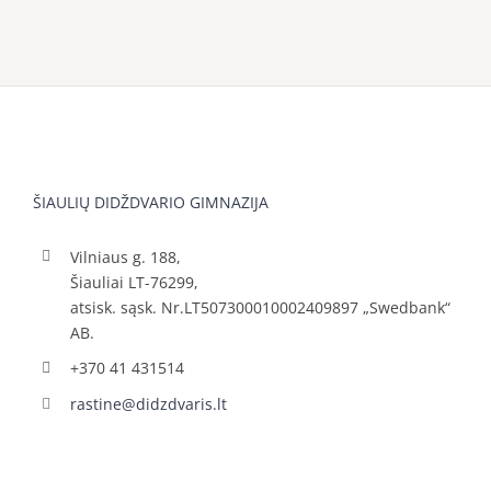
ŠIAULIŲ DIDŽDVARIO GIMNAZIJA
Vilniaus g. 188,
Šiauliai LT-76299,
atsisk. sąsk. Nr.LT507300010002409897 „Swedbank“
AB.
+370 41 431514
rastine@didzdvaris.lt