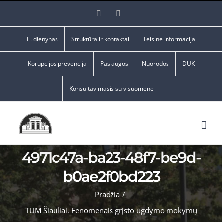
Skip
Facebook
YouTube
to
content
E. dienynas
Struktūra ir kontaktai
Teisinė informacija
Korupcijos prevencija
Paslaugos
Nuorodos
DUK
Konsultavimasis su visuomene
4971c47a-ba23-48f7-be9d-
b0ae2f0bd223
Pradžia
/
TŪM Šiauliai. Fenomenais grįsto ugdymo mokymų