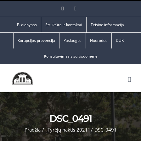
Skip
Facebook
YouTube
to
content
E. dienynas
Struktūra ir kontaktai
Teisinė informacija
Korupcijos prevencija
Paslaugos
Nuorodos
DUK
Konsultavimasis su visuomene
DSC_0491
Pradžia
/
„Tyrėjų naktis 2021“
/
DSC_0491