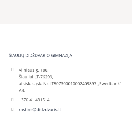
ŠIAULIŲ DIDŽDVARIO GIMNAZIJA
Vilniaus g. 188,
Šiauliai LT-76299,
atsisk. sąsk. Nr.LT507300010002409897 „Swedbank“
AB.
+370 41 431514
rastine@didzdvaris.lt