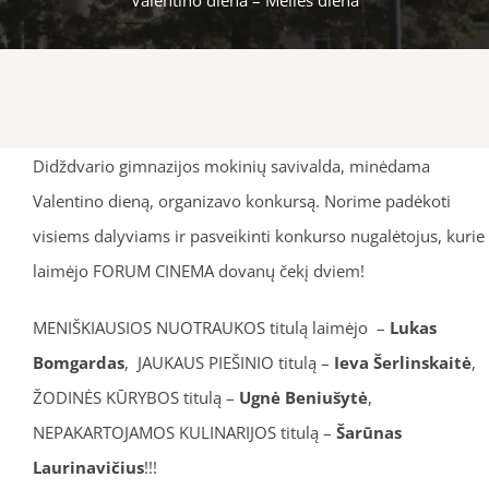
Didždvario gimnazijos mokinių savivalda, minėdama
Valentino dieną, organizavo konkursą. Norime padėkoti
visiems dalyviams ir pasveikinti konkurso nugalėtojus, kurie
laimėjo FORUM CINEMA dovanų čekį dviem!
MENIŠKIAUSIOS NUOTRAUKOS titulą laimėjo –
Lukas
Bomgardas
, JAUKAUS PIEŠINIO titulą –
Ieva Šerlinskaitė
,
ŽODINĖS KŪRYBOS titulą –
Ugnė Beniušytė
,
NEPAKARTOJAMOS KULINARIJOS titulą –
Šarūnas
Laurinavičius
!!!