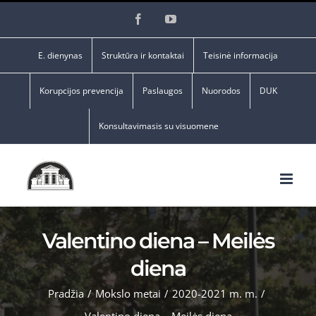
Skip
Facebook
YouTube
to
content
E. dienynas
Struktūra ir kontaktai
Teisinė informacija
Korupcijos prevencija
Paslaugos
Nuorodos
DUK
Konsultavimasis su visuomene
Valentino diena – Meilės
diena
Pradžia
/
Mokslo metai
/
2020-2021 m. m.
/
Valentino diena – Meilės diena