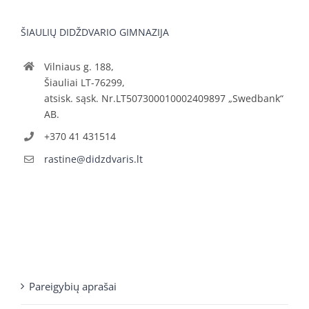
ŠIAULIŲ DIDŽDVARIO GIMNAZIJA
Vilniaus g. 188,
Šiauliai LT-76299,
atsisk. sąsk. Nr.LT507300010002409897 „Swedbank“
AB.
+370 41 431514
rastine@didzdvaris.lt
Pareigybių aprašai