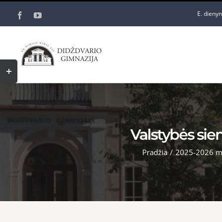
Skip
E. dieny
Facebook
YouTube
to
content
Toggle
Sliding
Bar
Area
Valstybės sie
Pradžia
/
2025-2026 m