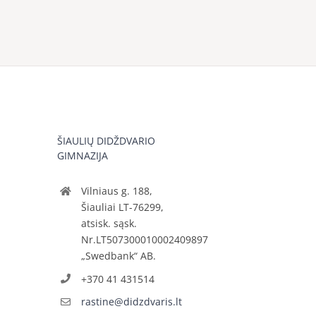
ŠIAULIŲ DIDŽDVARIO
GIMNAZIJA
Vilniaus g. 188,
Šiauliai LT-76299,
atsisk. sąsk.
Nr.LT507300010002409897
„Swedbank“ AB.
+370 41 431514
rastine@didzdvaris.lt