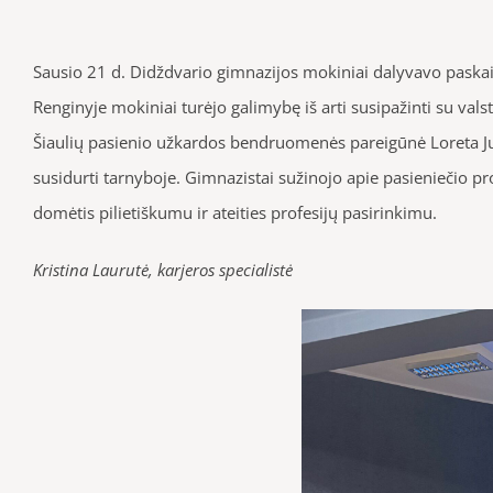
Sausio 21 d. Didždvario gimnazijos mokiniai dalyvavo paskaito
Renginyje mokiniai turėjo galimybę iš arti susipažinti su va
Šiaulių pasienio užkardos bendruomenės pareigūnė Loreta Jure
susidurti tarnyboje. Gimnazistai sužinojo apie pasieniečio p
domėtis pilietiškumu ir ateities profesijų pasirinkimu.
Kristina Laurutė, karjeros specialistė