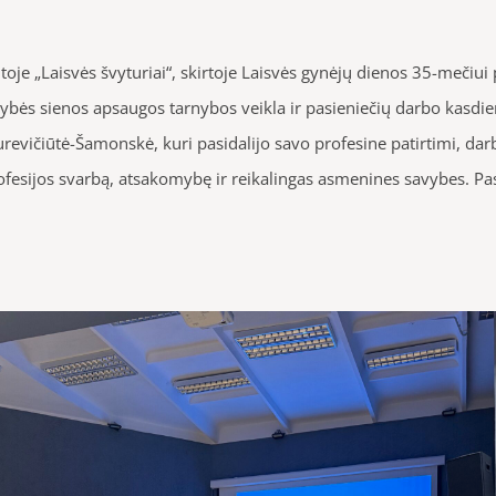
je „Laisvės švyturiai“, skirtoje Laisvės gynėjų dienos 35-mečiui pa
lstybės sienos apsaugos tarnybos veikla ir pasieniečių darbo kasd
vičiūtė-Šamonskė, kuri pasidalijo savo profesine patirtimi, darb
rofesijos svarbą, atsakomybę ir reikalingas asmenines savybes. Pa