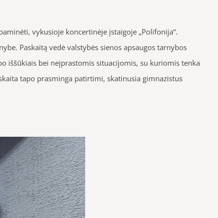
minėti, vykusioje koncertinėje įstaigoje „Polifonija“.
ienybe. Paskaitą vedė valstybės sienos apsaugos tarnybos
o iššūkiais bei neįprastomis situacijomis, su kuriomis tenka
skaita tapo prasminga patirtimi, skatinusia gimnazistus