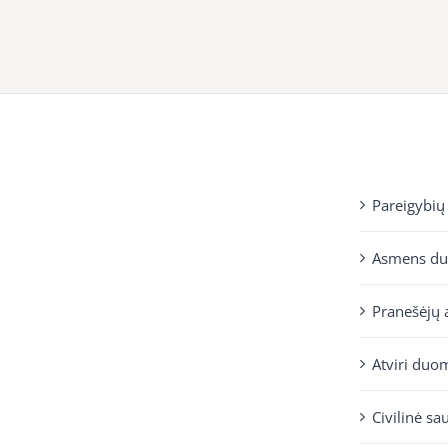
Pareigybių
Asmens d
Pranešėjų 
Atviri duo
Civilinė sa