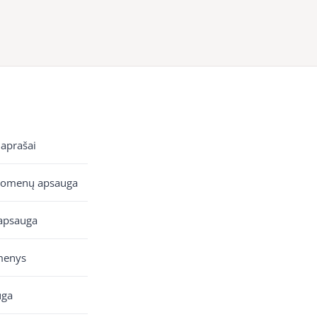
 aprašai
uomenų apsauga
apsauga
menys
uga