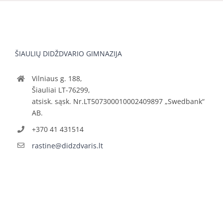
ŠIAULIŲ DIDŽDVARIO GIMNAZIJA
Vilniaus g. 188,
Šiauliai LT-76299,
atsisk. sąsk. Nr.LT507300010002409897 „Swedbank“
AB.
+370 41 431514
rastine@didzdvaris.lt