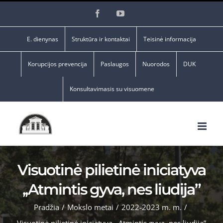
Skip
Facebook
YouTube
to
content
E. dienynas
Struktūra ir kontaktai
Teisinė informacija
Korupcijos prevencija
Paslaugos
Nuorodos
DUK
Konsultavimasis su visuomene
Visuotinė pilietinė iniciatyva
,,Atmintis gyva, nes liudija”
Pradžia
/
Mokslo metai
/
2022-2023 m. m.
/
Visuotinė pilietinė iniciatyva ,,Atmintis gyva, nes liudija”