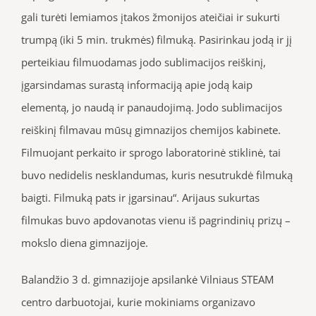
gali turėti lemiamos įtakos žmonijos ateičiai ir sukurti
trumpą (iki 5 min. trukmės) filmuką. Pasirinkau jodą ir jį
perteikiau filmuodamas jodo sublimacijos reiškinį,
įgarsindamas surastą informaciją apie jodą kaip
elementą, jo naudą ir panaudojimą. Jodo sublimacijos
reiškinį filmavau mūsų gimnazijos chemijos kabinete.
Filmuojant perkaito ir sprogo laboratorinė stiklinė, tai
buvo nedidelis nesklandumas, kuris nesutrukdė filmuką
baigti. Filmuką pats ir įgarsinau“. Arijaus sukurtas
filmukas buvo apdovanotas vienu iš pagrindinių prizų –
mokslo diena gimnazijoje.
Balandžio 3 d. gimnazijoje apsilankė Vilniaus STEAM
centro darbuotojai, kurie mokiniams organizavo