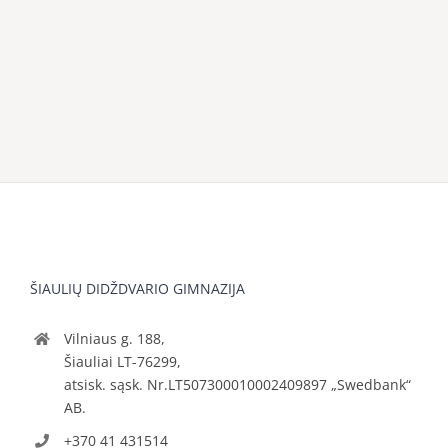
ŠIAULIŲ DIDŽDVARIO GIMNAZIJA
Vilniaus g. 188,
Šiauliai LT-76299,
atsisk. sąsk. Nr.LT507300010002409897 „Swedbank“
AB.
+370 41 431514