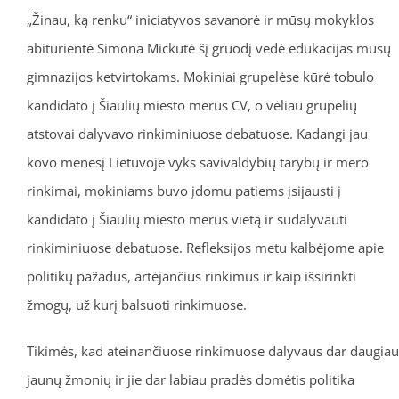
„Žinau, ką renku“ iniciatyvos savanorė ir mūsų mokyklos
abiturientė Simona Mickutė šį gruodį vedė edukacijas mūsų
gimnazijos ketvirtokams. Mokiniai grupelėse kūrė tobulo
kandidato į Šiaulių miesto merus CV, o vėliau grupelių
atstovai dalyvavo rinkiminiuose debatuose. Kadangi jau
kovo mėnesį Lietuvoje vyks savivaldybių tarybų ir mero
rinkimai, mokiniams buvo įdomu patiems įsijausti į
kandidato į Šiaulių miesto merus vietą ir sudalyvauti
rinkiminiuose debatuose. Refleksijos metu kalbėjome apie
politikų pažadus, artėjančius rinkimus ir kaip išsirinkti
žmogų, už kurį balsuoti rinkimuose.
Tikimės, kad ateinančiuose rinkimuose dalyvaus dar daugiau
jaunų žmonių ir jie dar labiau pradės domėtis politika