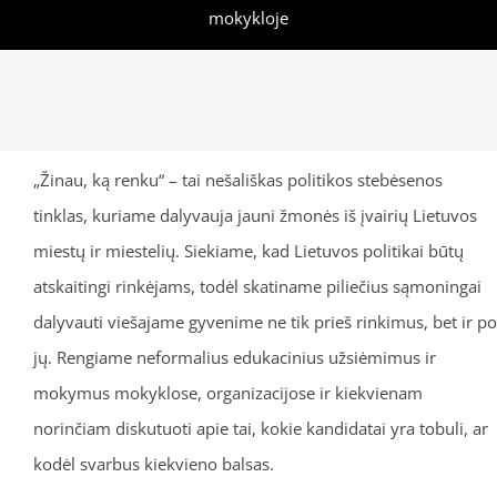
mokykloje
„Žinau, ką renku“ – tai nešališkas politikos stebėsenos
tinklas, kuriame dalyvauja jauni žmonės iš įvairių Lietuvos
miestų ir miestelių. Siekiame, kad Lietuvos politikai būtų
atskaitingi rinkėjams, todėl skatiname piliečius sąmoningai
dalyvauti viešajame gyvenime ne tik prieš rinkimus, bet ir po
jų. Rengiame neformalius edukacinius užsiėmimus ir
mokymus mokyklose, organizacijose ir kiekvienam
norinčiam diskutuoti apie tai, kokie kandidatai yra tobuli, ar
kodėl svarbus kiekvieno balsas.