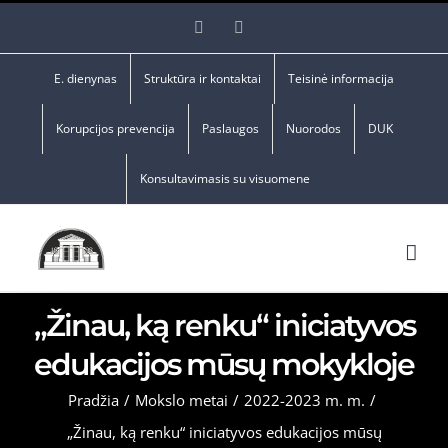
Skip
Facebook
YouTube
to
content
E. dienynas
Struktūra ir kontaktai
Teisinė informacija
Korupcijos prevencija
Paslaugos
Nuorodos
DUK
Konsultavimasis su visuomene
„Žinau, ką renku“ iniciatyvos
edukacijos mūsų mokykloje
Pradžia
/
Mokslo metai
/
2022-2023 m. m.
/
„Žinau, ką renku“ iniciatyvos edukacijos mūsų