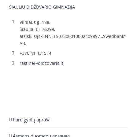
ŠIAULIŲ DIDŽDVARIO GIMNAZIJA
Vilniaus g. 188,
Šiauliai LT-76299,
atsisk. sąsk. Nr.LT507300010002409897 „Swedbank“
AB.
+370 41 431514
rastine@didzdvaris.lt
Pareigybių aprašai
Asmens duomenų apsauga