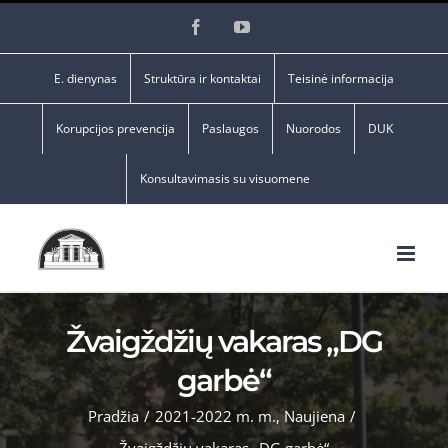
Skip
Facebook
YouTube
to
content
E. dienynas
Struktūra ir kontaktai
Teisinė informacija
Korupcijos prevencija
Paslaugos
Nuorodos
DUK
Konsultavimasis su visuomene
Žvaigždžių vakaras „DG
garbė“
Pradžia
/
2021-2022 m. m.
,
Naujiena
/
Žvaigždžių vakaras „DG garbė“