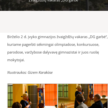
Birželio 2 d. įvyko gimnazijos žvaigždžių vakaras „DG garbė“,
kuriame pagerbti sėkmingai olimpiadose, konkursuose,
parodose, varžybose dalyvavę gimnazistai ir juos ruošę
mokytojai.
Nuotraukos: Gizem Karaköse