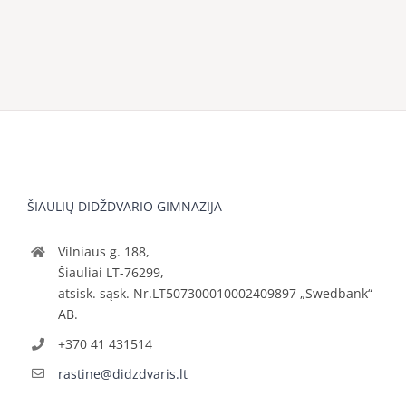
ŠIAULIŲ DIDŽDVARIO GIMNAZIJA
Vilniaus g. 188,
Šiauliai LT-76299,
atsisk. sąsk. Nr.LT507300010002409897 „Swedbank“
AB.
+370 41 431514
rastine@didzdvaris.lt