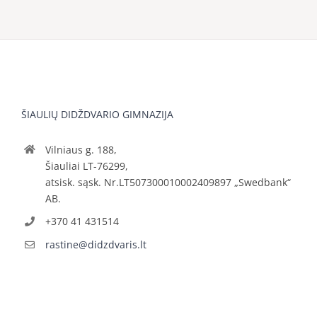
ŠIAULIŲ DIDŽDVARIO GIMNAZIJA
Vilniaus g. 188,
Šiauliai LT-76299,
atsisk. sąsk. Nr.LT507300010002409897 „Swedbank“
AB.
+370 41 431514
rastine@didzdvaris.lt