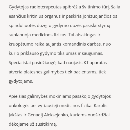
Gydytojas radioterapeutas apibrėžia švitinimo tūrį, šalia
esančius kritinius organus ir paskiria jonizuojančiosios
spinduliuotės dozę, o gydymo dozės pasiskirstymą
suplanuoja medicinos fizikas. Tai atsakingas ir
kruopštumo reikalaujantis komandinis darbas, nuo
kurio priklauso gydymo tikslumas ir saugumas.
Specialistai pasidžiaugė, kad naujasis KT aparatas
atveria platesnes galimybes tiek pacientams, tiek
gydytojams.
Apie šias galimybes mokiniams pasakojo gydytojos
onkologės bei vyriausieji medicinos fizikai Karolis
Jakštas ir Genadij Aleksejenko, kuriems nuoširdžiai
dėkojame už susitikimą.