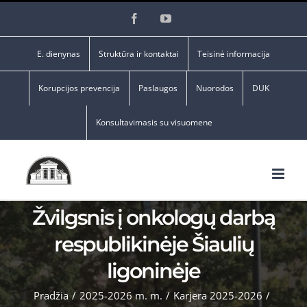
Skip
Facebook
YouTube
to
content
E. dienynas
Struktūra ir kontaktai
Teisinė informacija
Korupcijos prevencija
Paslaugos
Nuorodos
DUK
Konsultavimasis su visuomene
Žvilgsnis į onkologų darbą
respublikinėje Šiaulių
ligoninėje
Pradžia
/
2025-2026 m. m.
/
Karjera 2025-2026
/