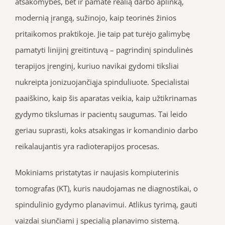
atsakomybes, bet ir pamatė realią darbo aplinką,
modernią įrangą, sužinojo, kaip teorinės žinios
pritaikomos praktikoje. Jie taip pat turėjo galimybę
pamatyti linijinį greitintuvą – pagrindinį spindulinės
terapijos įrenginį, kuriuo navikai gydomi tiksliai
nukreipta jonizuojančiąja spinduliuote. Specialistai
paaiškino, kaip šis aparatas veikia, kaip užtikrinamas
gydymo tikslumas ir pacientų saugumas. Tai leido
geriau suprasti, koks atsakingas ir komandinio darbo
reikalaujantis yra radioterapijos procesas.
Mokiniams pristatytas ir naujasis kompiuterinis
tomografas (KT), kuris naudojamas ne diagnostikai, o
spindulinio gydymo planavimui. Atlikus tyrimą, gauti
vaizdai siunčiami į specialią planavimo sistemą.