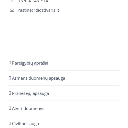
+370 41 431514
rastine@didzdvaris.lt
Pareigybių aprašai
Asmens duomenų apsauga
Pranešėjų apsauga
Atviri duomenys
Civilinė sauga