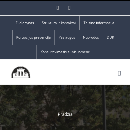
Skip
Facebook
YouTube
to
content
E. dienynas
Struktūra ir kontaktai
Teisinė informacija
Korupcijos prevencija
Paslaugos
Nuorodos
DUK
Konsultavimasis su visuomene
Pradžia