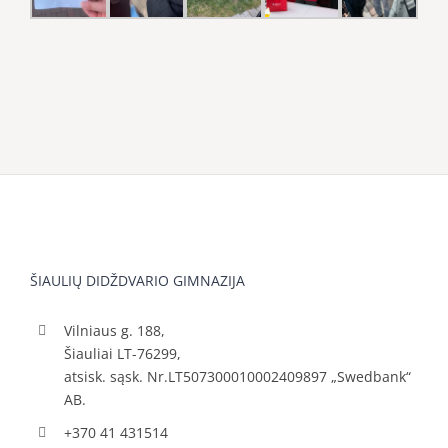
ŠIAULIŲ DIDŽDVARIO GIMNAZIJA
Vilniaus g. 188,
Šiauliai LT-76299,
atsisk. sąsk. Nr.LT507300010002409897 „Swedbank“
AB.
+370 41 431514