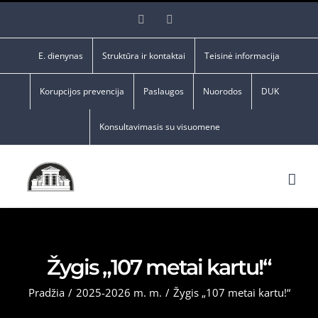
Skip
Facebook
YouTube
to
content
E. dienynas
Struktūra ir kontaktai
Teisinė informacija
Korupcijos prevencija
Paslaugos
Nuorodos
DUK
Konsultavimasis su visuomene
Žygis „107 metai kartu!“
Pradžia
/
2025-2026 m. m.
/
Žygis „107 metai kartu!“