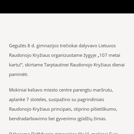
Gegužės 8 d. gimnazijos trečiokai dalyvavo Lietuvos
Raudonojo Kryžiaus organizuotame žygyje „107 metai
kartu!“, skirtame Tarptautinei Raudonojo Kryžiaus dienai
paminėti.
Mokiniai keliavo miesto centre parengtu maršrutu,
aplankė 7 stoteles, susipažino su pagrindiniais
Raudonojo Kryžiaus principais, stiprino pilietiškumo,
bendradarbiavimo bei gyvenimo įgūdžių žinias.
Dėkojame Didždvario gimnazijos IIIa kl. mokinei Evai