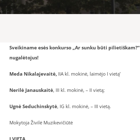
Sveikiname esės konkurso „Ar sunku būti pilietiškam?“
nugalėtojus!
Meda Nikalajevaitė,
IIA kl. mokinė, laimėjo I vietą’
Nerilė Janauskaitė
, III kl. mokinė, – II vietą;
Ugnė Seduchinskytė
, IG kl. mokinė, – III vietą.
Mokytoja Živilė Muzikevičiūtė
I VIETA