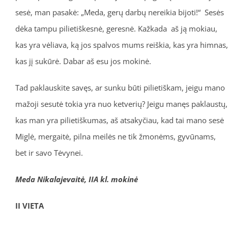
sesė, man pasakė: „Meda, gerų darbų nereikia bijoti!“ Sesės
dėka tampu pilietiškesnė, geresnė. Kažkada aš ją mokiau,
kas yra vėliava, ką jos spalvos mums reiškia, kas yra himnas,
kas jį sukūrė. Dabar aš esu jos mokinė.
Tad paklauskite savęs, ar sunku būti pilietiškam, jeigu mano
mažoji sesutė tokia yra nuo ketverių? Jeigu manęs paklaustų,
kas man yra pilietiškumas, aš atsakyčiau, kad tai mano sesė
Miglė, mergaitė, pilna meilės ne tik žmonėms, gyvūnams,
bet ir savo Tėvynei.
Meda Nikalajevaitė, IIA kl. mokinė
II VIETA