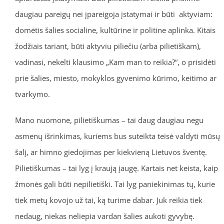
daugiau pareigų nei įpareigoja įstatymai ir būti aktyviam:
domėtis šalies socialine, kultūrine ir politine aplinka. Kitais
žodžiais tariant, būti aktyviu piliečiu (arba pilietiškam),
vadinasi, nekelti klausimo „Kam man to reikia?“, o prisidėti
prie šalies, miesto, mokyklos gyvenimo kūrimo, keitimo ar
tvarkymo.
Mano nuomone, pilietiškumas – tai daug daugiau negu
asmenų išrinkimas, kuriems bus suteikta teisė valdyti mūsų
šalį, ar himno giedojimas per kiekvieną Lietuvos šventę.
Pilietiškumas – tai lyg į kraują įaugę. Kartais net keista, kaip
žmonės gali būti nepilietiški. Tai lyg paniekinimas tų, kurie
tiek metų kovojo už tai, ką turime dabar. Juk reikia tiek
nedaug, niekas neliepia vardan šalies aukoti gyvybę.