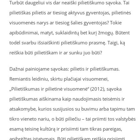
Turbūt daugeliui vis dar neaiški pilietiškumo sąvoka. Tai
pilietiškas pilietis ar tiesiog aktyvus gyventojas, pilietinės
visuomenės narys ar tiesiog šalies gyventojas? Tokie
apibūdinimai, matyt, suklaidintų bet kurį žmogų. Būtent
todėl svarbu išsiaiškinti pilietiškumo prasmę. Taigi, ką
reiškia būti pilietiškam ir ar sunku juo būti?
Dažnai painiojame sąvokas: pilietis ir pilietiškumas.
Remiantis leidiniu, skirtu plačiajai visuomenei,
„Pilietiškumas ir pilietinė visuomenė“ (2012), sąvoka
pilietiškumas aiškinama kaip naudojimasis teisėmis ir
atsakomybe, kurios susijusios su buvimu arba tapimu tam
tikro vieneto nariu, o būti piliečiu – tai priimti tos valstybės
esamą teisinę kultūrą ir prisiimti tam tikras pareigas,
apibrėžtas įstatymais. Būti pilietiškam reiškia prisiimti