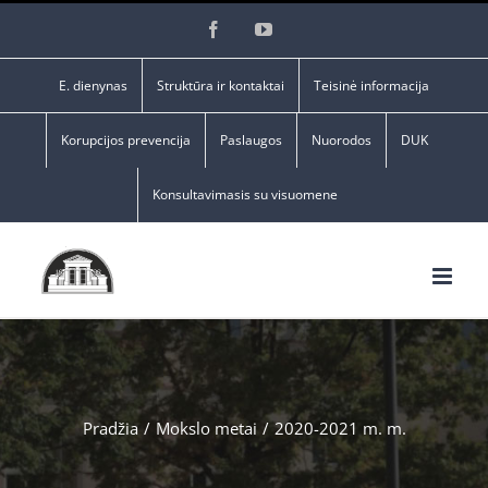
Skip
Facebook
YouTube
to
content
E. dienynas
Struktūra ir kontaktai
Teisinė informacija
Korupcijos prevencija
Paslaugos
Nuorodos
DUK
Konsultavimasis su visuomene
Pradžia
/
Mokslo metai
/
2020-2021 m. m.