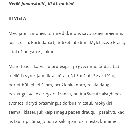
Nerilė Janauskaitė, III kl. mokinė
III VIETA
Mes, jauni žmonės, turime didžiuotis savo šalies praeitimi,
jos istorija, kurti dabartį ir tikėti ateitimi. Mylėti savo kraštą
– tai džiaugsmas, laimė.
Mano tėtis – karys. Jo profesija – jo gyvenimo būdas, tad
meilė Tėvynei jam tikrai nėra tušti žodžiai. Pasak tėčio,
norint būti pilietiškam, neužtenka noro, reikia daug
pastangų, valios ir ryžto. Manau, būtina švęsti valstybines
šventes, daryti prasmingus darbus miestui, mokyklai,
šeimai, klasei. Juk kaip smagu padėti draugui, pasakyti, kad
jis tau rūpi. Smagu būti atsakingam už miestą, kuriame