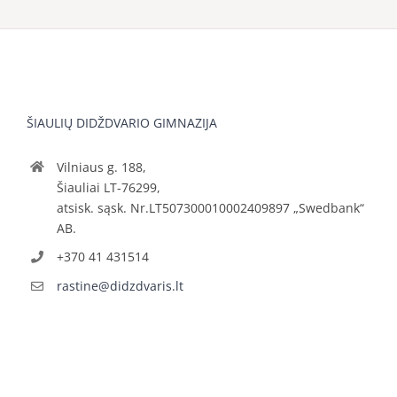
ŠIAULIŲ DIDŽDVARIO GIMNAZIJA
Vilniaus g. 188,
Šiauliai LT-76299,
atsisk. sąsk. Nr.LT507300010002409897 „Swedbank“
AB.
+370 41 431514
rastine@didzdvaris.lt