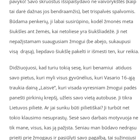
pavyko! Savo skruostus išsipaišydavo ne vaivorykštės (kaip
tai darė dažnas jos bendraamžis), bet trispalvės spalvomis.
Būdama penkerių, ji labai susirūpino, kodėl žmonės meta
šiukšles ant žemės, kai netoliese yra šiukšliadėžė. Ji net
nepažįstamam suaugusiam žmogui (be abejo, sukaupusi
visą drąsą), liepdavo šiukšlę pakelti ir išmesti ten, kur reikia.
Didžiuojuosi, kad turiu tokią sesę, kuri benamiui atiduos
savo pietus, kuri myli visus gyvūnėlius, kuri Vasario 16-ąją
traukia dainą „Laisvė“, kuri visada vyresniam žmogui padės
panešti pirkinių krepšį, užleis savo vietą autobuse. Ji tikra
Lietuvos pilietė. Ar jai sunku būti pilietiškai? Ji turbūt net
tokio klausimo nesuprastų. Sesė savo darbais motyvuoja ne
tik mane, visus, kas ją pažįsta. Seniau man būdavo nedrąsu
prieiti prie žmogaus ir pasiūlyti savo pagalbą, tai sužinojusi