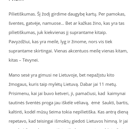
Pilietiškumas. Šį žodį girdime daugybę kartų. Per pamokas,
šventes, gatvėje, namuose… Bet ar kažkas žino, kas yra tas
pilietiškumas, juk kiekvienas jį suprantame kitaip.
Pavyzdžiui, kas yra meilė, lyg ir žinome, nors vis tiek
suprantame skirtingai. Vienas akcentuos meilę vienas kitam,
kitas – Tėvynei.
Mano sesė yra gimusi ne Lietuvoje, bet nepažįstu kito
žmogaus, kuris taip mylėtų Lietuvą. Dabar jai 11 metų.
Prisimenu, kai jai buvo ketveri, ji, pamačiusi, kad kaimynai
tautinės šventės proga jau iškėlė vėliavą, ėmė šaukti, bartis,
kaltinti, kodėl mūsų šeima tokia nepilietiška. Kas antrą dieną
repetavo, kad teisingai išmoktų giedoti Lietuvos himną. Ir jai