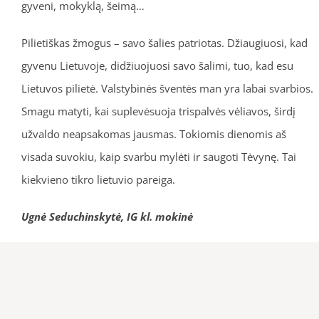
gyveni, mokyklą, šeimą…
Pilietiškas žmogus – savo šalies patriotas. Džiaugiuosi, kad
gyvenu Lietuvoje, didžiuojuosi savo šalimi, tuo, kad esu
Lietuvos pilietė. Valstybinės šventės man yra labai svarbios.
Smagu matyti, kai suplevėsuoja trispalvės vėliavos, širdį
užvaldo neapsakomas jausmas. Tokiomis dienomis aš
visada suvokiu, kaip svarbu mylėti ir saugoti Tėvynę. Tai
kiekvieno tikro lietuvio pareiga.
Ugnė Seduchinskytė, IG kl. mokinė